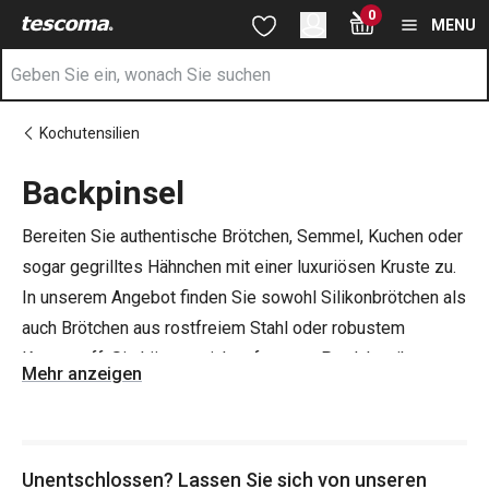
Sie befinden sich auf der Backpinsel Seite
0
Zum Hauptinhalt springen
Zur Navigation springen
Zur Suche springen
MENU
Kochutensilien
Backpinsel
Bereiten Sie authentische Brötchen, Semmel, Kuchen oder
sogar gegrilltes Hähnchen mit einer luxuriösen Kruste zu.
In unserem Angebot finden Sie sowohl Silikonbrötchen als
auch Brötchen aus rostfreiem Stahl oder robustem
Kunststoff. Sie können sich auf unsere Produktreihen
Mehr anzeigen
PRESTO
,
GrandCHEF
,
PRESIDENT
oder
DELICIA
verlassen.
Unentschlossen? Lassen Sie sich von unseren