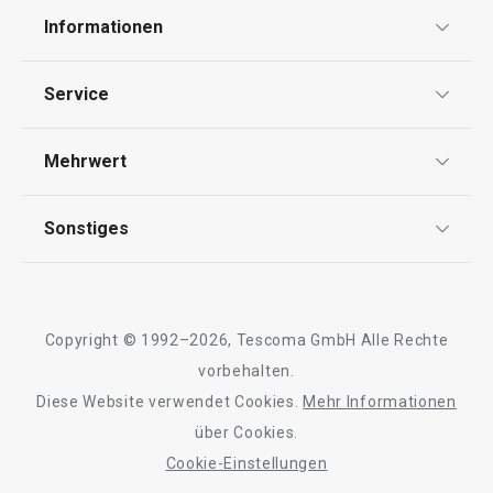
Informationen
Datenschutz
Service
Widerrufsrecht
Versand & Zahlung
Mehrwert
Impressum
FAQ
AGB
TESCOMA Club
Sonstiges
Kontaktformular
Design
Garantie
Meilensteine
Trusted Shops
Rücksendung und Reklamation
Über TESCOMA
Copyright © 1992–2026, Tescoma GmbH Alle Rechte
Qualität
Für Unternehmen
vorbehalten.
Diese Website verwendet Cookies.
Mehr Informationen
Barrierefreiheit
über Cookies.
Cookie-Einstellungen