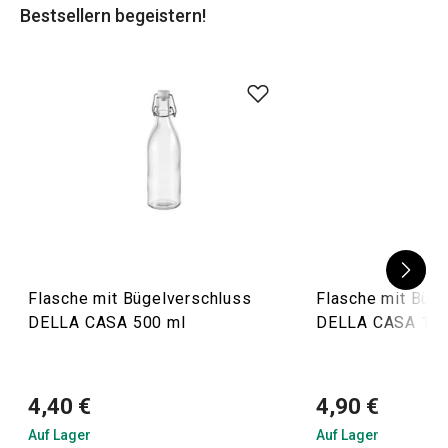
Bestsellern begeistern!
Sie sich das TESCOMA-Sortiment an
Einmachgläsern
an!
Flasche mit Bügelverschluss
Flasche mit Büg
DELLA CASA 500 ml
DELLA CASA 100
4,40 €
4,90 €
Auf Lager
Auf Lager