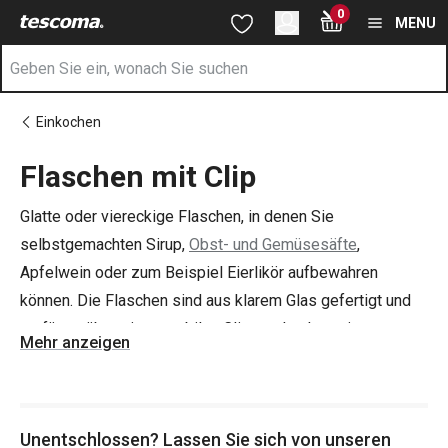
Sie befinden sich auf der Flaschen mit Clip Seite
0
Zum Hauptinhalt springen
Zur Navigation springen
Zur Suche springen
MENU
Einkochen
Flaschen mit Clip
Glatte oder viereckige Flaschen, in denen Sie
selbstgemachten Sirup,
Obst- und Gemüsesäfte
,
Apfelwein oder zum Beispiel Eierlikör aufbewahren
können. Die Flaschen sind aus klarem Glas gefertigt und
verfügen über einen stabilen Clip aus hochwertigem
Mehr anzeigen
Edelstahl und einen Verschluss aus langlebigem
Kunststoff. So ist die Flasche bequem hermetisch
verschlossen. Wenn Sie neben Säften zum Beispiel auch
Unentschlossen? Lassen Sie sich von unseren
selbstgemachte Marmeladen einkochen wollen, schauen