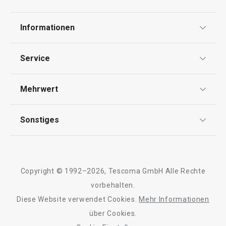
Informationen
Datenschutz
Service
Widerrufsrecht
Versand & Zahlung
Mehrwert
Impressum
FAQ
AGB
TESCOMA Club
Sonstiges
Kontaktformular
Design
Garantie
Meilensteine
Trusted Shops
Rücksendung und Reklamation
Über TESCOMA
Copyright © 1992–2026, Tescoma GmbH Alle Rechte
Qualität
Für Unternehmen
vorbehalten.
Diese Website verwendet Cookies.
Mehr Informationen
Barrierefreiheit
über Cookies.