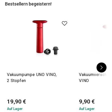
Bestsellern begeistern!
Probieren Sie unsere
Flaschenöffner
oder
Glasmarkierer
!
Vakuumpumpe UNO VINO,
Vakuumverschlu
2 Stopfen
VINO
19,90 €
9,90 €
Auf Lager
Auf Lager