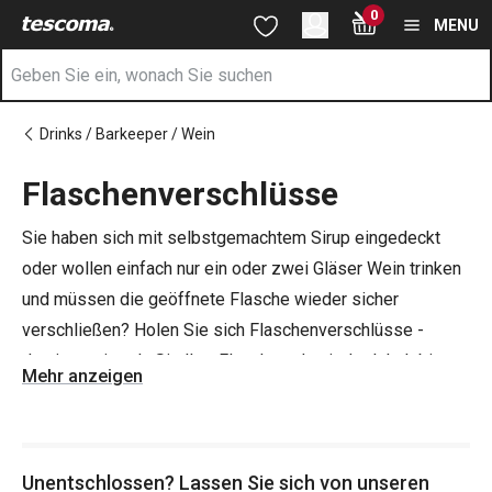
Sie befinden sich auf der Flaschenverschlüsse Seite
0
Zum Hauptinhalt springen
Zur Navigation springen
Zur Suche springen
MENU
Drinks / Barkeeper / Wein
Flaschenverschlüsse
Sie haben sich mit selbstgemachtem Sirup eingedeckt
oder wollen einfach nur ein oder zwei Gläser Wein trinken
und müssen die geöffnete Flasche wieder sicher
verschließen? Holen Sie sich Flaschenverschlüsse -
damit versiegeln Sie Ihre Flaschen, damit der Inhalt bis
Mehr anzeigen
zum nächsten Gebrauch hält. Wir bieten auch
Weinflaschenverschlüsse oder spezielle Sektkorken an.
Wir von TESCOMA kennen uns nicht nur beim
Kochen
aus,
Unentschlossen? Lassen Sie sich von unseren
sondern auch im Bereich der
Getränke und Limonaden
.