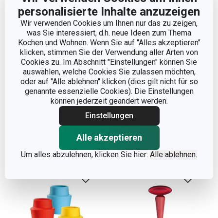
personalisierte Inhalte anzuzeigen
Wir verwenden Cookies um Ihnen nur das zu zeigen,
was Sie interessiert, d.h. neue Ideen zum Thema
Kochen und Wohnen. Wenn Sie auf "Alles akzeptieren"
klicken, stimmen Sie der Verwendung aller Arten von
Luftdichter
Stopfen für die
Cookies zu. Im Abschnitt "Einstellungen" können Sie
Flaschenverschluss
Vakuumpumpe UNO
auswählen, welche Cookies Sie zulassen möchten,
PRESTO, 2 St.
VINO, 3 St.
oder auf "Alle ablehnen" klicken (dies gilt nicht für so
genannte essenzielle Cookies). Die Einstellungen
5,90 €
5,90 €
können jederzeit geändert werden.
Auf Lager
Auf Lager
Einstellungen
Warenkorb
Warenkorb
Alle akzeptieren
Um alles abzulehnen, klicken Sie hier:
Alle ablehnen.