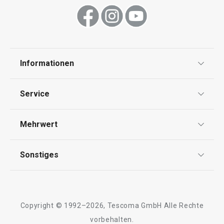
Informationen
Datenschutz
Service
Widerrufsrecht
Versand & Zahlung
Mehrwert
Impressum
FAQ
AGB
TESCOMA Club
Sonstiges
Kontaktformular
Design
Garantie
Meilensteine
Trusted Shops
Rücksendung und Reklamation
Über TESCOMA
Copyright © 1992–2026, Tescoma GmbH Alle Rechte
Qualität
Für Unternehmen
vorbehalten.