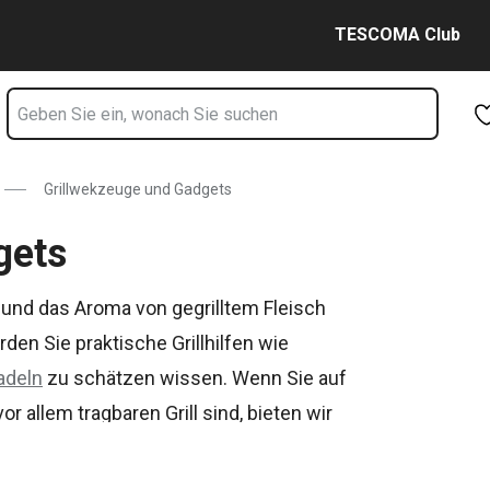
Zum Hauptinhalt springen
Zur Navigation springen
Zur Suche springen
TESCOMA Club
Grillwekzeuge und Gadgets
gets
nd das Aroma von gegrilltem Fleisch
den Sie praktische Grillhilfen wie
nadeln
zu schätzen wissen. Wenn Sie auf
 allem tragbaren Grill sind, bieten wir
TIME Power Grill
kennen.