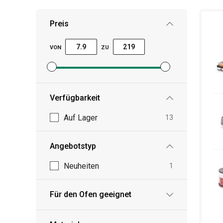
Preis
VON
ZU
Mindestpreisfilter festlegen
Höchstpreisfilter festlegen
Verfügbarkeit
Auf Lager
13
Angebotstyp
Neuheiten
1
Für den Ofen geeignet