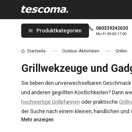
Sie befinden sich auf der Grillwekzeuge und Gadgets Seite
060339242630
Produktkategorien
Mo-Fr 09:00-17:00
Startseite
Outdoor-Aktivitäten
Grillen
Grillwekzeuge und Gad
Sie lieben den unverwechselbaren Geschmack u
und anderen gegrillten Köstlichkeiten? Dann wer
hochwertige Grillpfannen
oder praktische
Grill
der Suche nach einem kleinen, handlichen und vor
Mehr anzeigen
Ihnen auch das gerne an - lernen Sie den
PARTY 