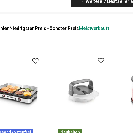
Weitere 7 Bestseller 
hlen
Niedrigster Preis
Höchster Preis
Meistverkauft
rsandkostenfrei
Neuheiten