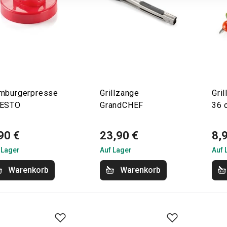
mburgerpresse
Grillzange
Gri
ESTO
GrandCHEF
36 
90 €
23,90 €
8,
 Lager
Auf Lager
Auf 
Warenkorb
Warenkorb