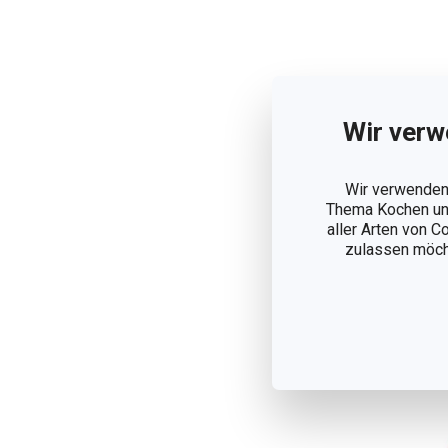
Ny
Wir verw
PR
Wir verwenden 
11
Thema Kochen und
Auf
aller Arten von C
zulassen möchte