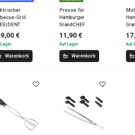
ktrischer
Presse für
Mul
becue-Grill
Hamburger
Ham
ESIDENT
GrandCHEF
Gra
9,00 €
11,90 €
17
 Lager
Auf Lager
Auf 
Warenkorb
Warenkorb