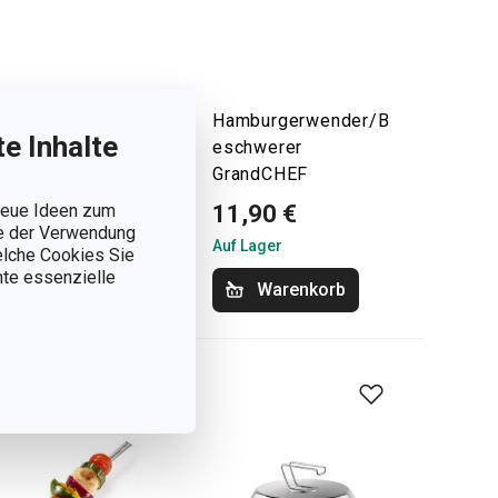
zkohleschaufel
Hamburgerwender/B
e Inhalte
 Zerkleinerer
eschwerer
VILEGE
GrandCHEF
 neue Ideen zum
,90 €
11,90 €
ie der Verwendung
Lager
Auf Lager
welche Cookies Sie
nnte essenzielle
Warenkorb
Warenkorb