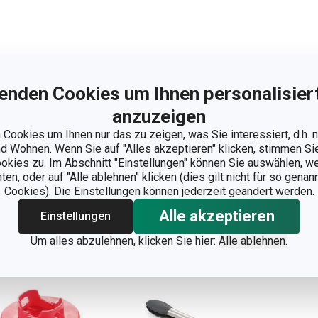
lon-Grillzange
Multi-
Hol
enden Cookies um Ihnen personalisiert
ESTO, 30 cm
Küchenpinzette
mit
PRESTO
PRI
anzuzeigen
Cookies um Ihnen nur das zu zeigen, was Sie interessiert, d.h.
,90 €
17,90 €
18
 Wohnen. Wenn Sie auf "Alles akzeptieren" klicken, stimmen S
 Lager
Auf Lager
Auf 
ookies zu. Im Abschnitt "Einstellungen" können Sie auswählen, 
n, oder auf "Alle ablehnen" klicken (dies gilt nicht für so gena
Warenkorb
Warenkorb
Cookies). Die Einstellungen können jederzeit geändert werden.
Alle akzeptieren
Einstellungen
Um alles abzulehnen, klicken Sie hier:
Alle ablehnen.