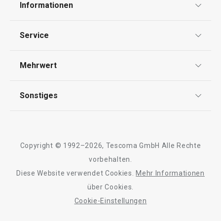
Informationen
Datenschutz
Service
Widerrufsrecht
Versand & Zahlung
Mehrwert
Impressum
FAQ
AGB
TESCOMA Club
Sonstiges
Kontaktformular
Design
Garantie
Meilensteine
Trusted Shops
Rücksendung und Reklamation
Über TESCOMA
Copyright © 1992–2026, Tescoma GmbH Alle Rechte
Qualität
Für Unternehmen
vorbehalten.
Diese Website verwendet Cookies.
Mehr Informationen
Barrierefreiheit
über Cookies.
Cookie-Einstellungen