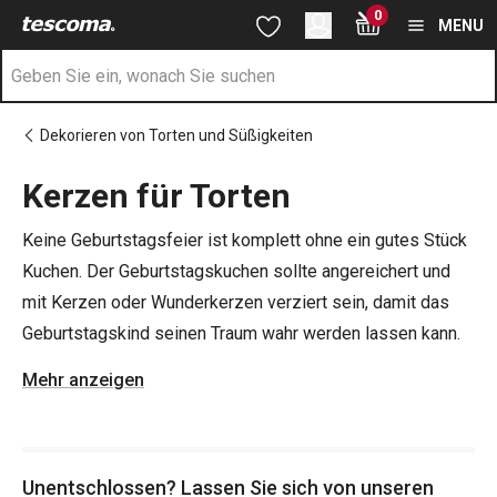
Sie befinden sich auf der Kerzen für Torten Seite
0
Zum Hauptinhalt springen
Zur Navigation springen
Zur Suche springen
MENU
Dekorieren von Torten und Süßigkeiten
Kerzen für Torten
Keine Geburtstagsfeier ist komplett ohne ein gutes Stück
Kuchen. Der Geburtstagskuchen sollte angereichert und
mit Kerzen oder Wunderkerzen verziert sein, damit das
Geburtstagskind seinen Traum wahr werden lassen kann.
Mehr anzeigen
Tipp: Backen Sie einen selbstgebackenen
Geburtstagskuchen - mit Hilfe unserer
Backhilfen
wird das
ein Kinderspiel! Legen Sie den Geburtstagskuchen auf ein
Unentschlossen? Lassen Sie sich von unseren
Servierbrett
, in dem Sie ihn im Kühlschrank aufbewahren