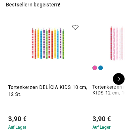
Bestsellern begeistern!
und später servieren können.
Tortenkerzen mit
Tortenkerzen DELÍCIA KIDS 10 cm,
KIDS 12 cm, 16 S
12 St.
3,90 €
3,90 €
Auf Lager
Auf Lager