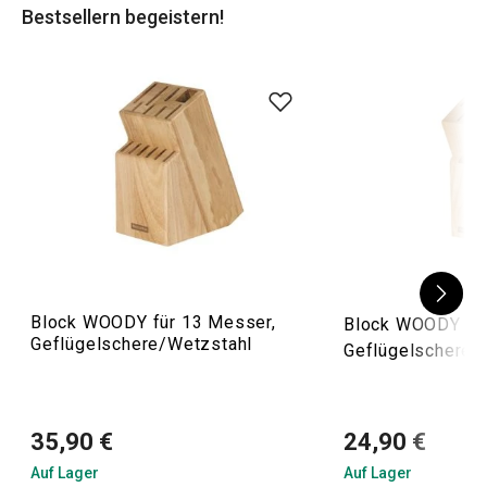
Bestsellern begeistern!
oder
Hängeschienen
an. Rüsten Sie sich mit Tescoma!
Block WOODY für 13 Messer,
Block WOODY für
Geflügelschere/Wetzstahl
Geflügelschere
35,90 €
24,90 €
Auf Lager
Auf Lager