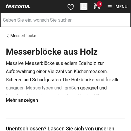
Sie befinden sich auf der Messerblöcke aus Holz Seite
0
Zum Hauptinhalt springen
Zur Navigation springen
Zur Suche springen
MENU
Messerblöcke
Messerblöcke aus Holz
Massive Messerblöcke aus edlem Edelholz zur
Aufbewahrung einer Vielzahl von Küchenmessern,
Scheren und Schärfgeräten. Die Holzblöcke sind für alle
gängigen Messertypen und -größe
n geeignet und
bewahren kurze, lange, schmale und breite Klingenmesser
Mehr anzeigen
sicher auf.
Tipp: Wenn es darum geht, die Küche aufzuräumen, sollten
Unentschlossen? Lassen Sie sich von unseren
Sie richtig zugreifen! Wir bieten auch
Küchenorganizer