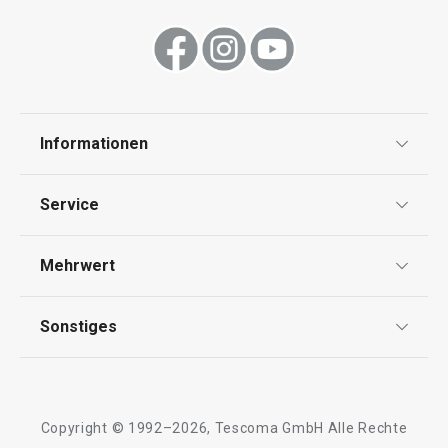
Informationen
Datenschutz
Service
Widerrufsrecht
Versand & Zahlung
Mehrwert
Impressum
FAQ
AGB
TESCOMA Club
Sonstiges
Kontaktformular
Design
Garantie
Meilensteine
Trusted Shops
Rücksendung und Reklamation
Über TESCOMA
Copyright © 1992–2026, Tescoma GmbH Alle Rechte
Qualität