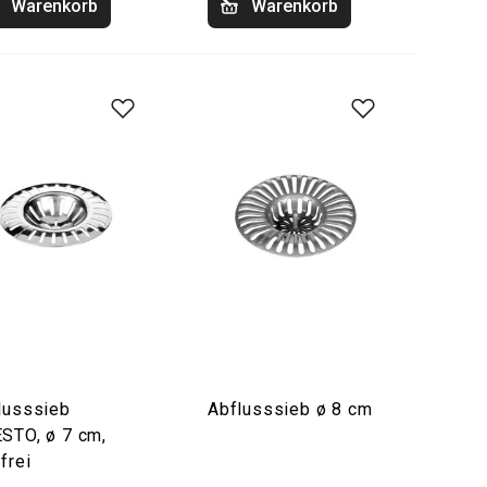
Warenkorb
Warenkorb
lusssieb
Abflusssieb ø 8 cm
STO, ø 7 cm,
frei