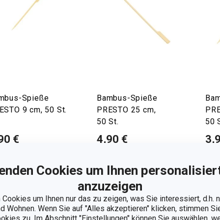
mbus-Spieße
Bambus-Spieße
Bam
ESTO 9 cm, 50 St.
PRESTO 25 cm,
PRE
50 St.
50 S
90 €
4,90 €
3,
 Lager
Auf Lager
Auf 
enden Cookies um Ihnen personalisiert
Warenkorb
Warenkorb
anzuzeigen
Cookies um Ihnen nur das zu zeigen, was Sie interessiert, d.h.
 Wohnen. Wenn Sie auf "Alles akzeptieren" klicken, stimmen S
ookies zu. Im Abschnitt "Einstellungen" können Sie auswählen, 