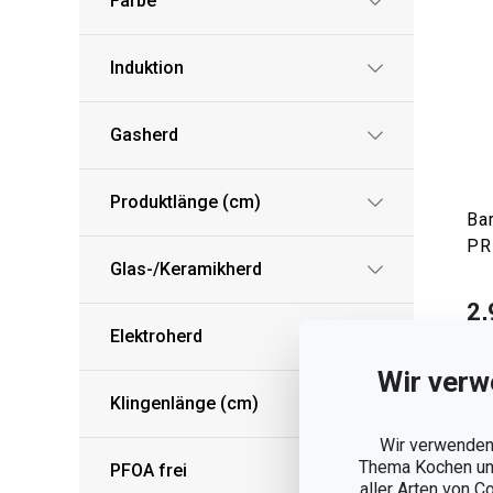
Farbe
Induktion
Gasherd
Produktlänge (cm)
Ba
PR
Glas-/Keramikherd
2,
Elektroherd
Auf
Wir verw
Klingenlänge (cm)
Wir verwenden 
Thema Kochen und
PFOA frei
aller Arten von C