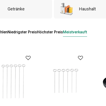
Getränke
Haushalt
hlen
Niedrigster Preis
Höchster Preis
Meistverkauft