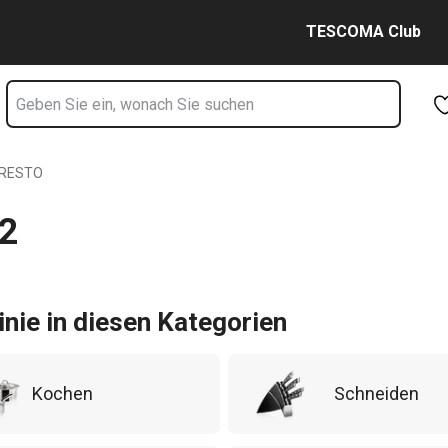
Zum Hauptinhalt springen
Zur Navigation springen
Zur Suche springen
TESCOMA Club
RESTO
12
inie in diesen Kategorien
Kochen
Schneiden