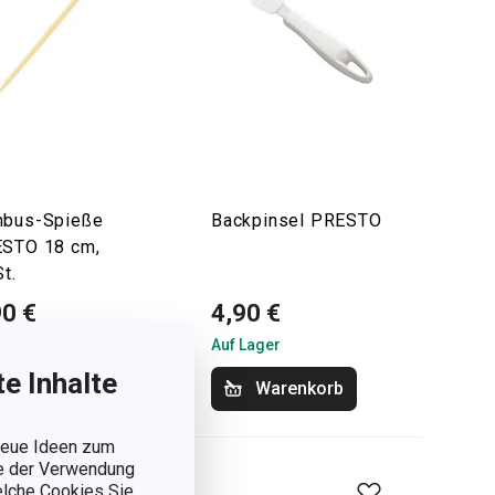
bus-Spieße
Backpinsel PRESTO
STO 18 cm,
t.
90 €
4,90 €
Lager
Auf Lager
e Inhalte
Warenkorb
Warenkorb
 neue Ideen zum
ie der Verwendung
welche Cookies Sie