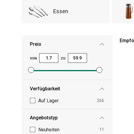
Essen
Empfo
Preis
VON
ZU
Mindestpreisfilter festlegen
Höchstpreisfilter festlegen
Verfügbarkeit
Auf Lager
266
Angebotstyp
Neuheiten
11