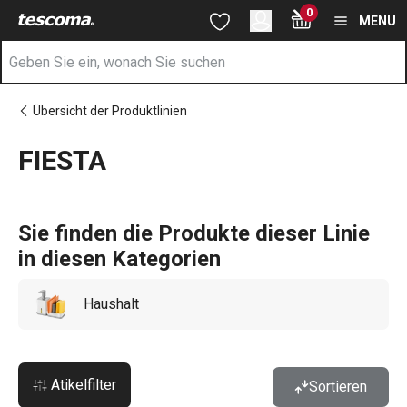
Sie befinden sich auf der FIESTA Seite
0
Zum Hauptinhalt springen
Zur Navigation springen
Zur Suche springen
MENU
Übersicht der Produktlinien
FIESTA
Sie finden die Produkte dieser Linie
in diesen Kategorien
Haushalt
Atikelfilter
Sortieren