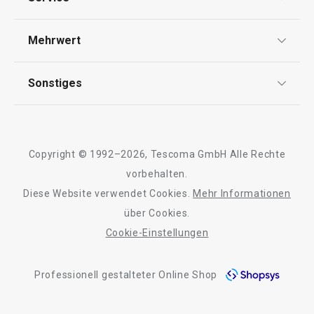
Widerrufsrecht
Versand & Zahlung
Mehrwert
Impressum
FAQ
AGB
TESCOMA Club
Sonstiges
Kontaktformular
Design
Garantie
Meilensteine
Trusted Shops
Rücksendung und Reklamation
Über TESCOMA
Copyright © 1992–2026, Tescoma GmbH Alle Rechte
Qualität
Für Unternehmen
vorbehalten.
Diese Website verwendet Cookies.
Mehr Informationen
Barrierefreiheit
über Cookies.
Cookie-Einstellungen
Professionell gestalteter Online Shop