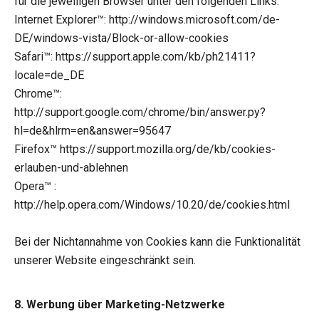
für die jeweiligen Browser unter den folgenden Links:
Internet Explorer™: http://windows.microsoft.com/de-
DE/windows-vista/Block-or-allow-cookies
Safari™: https://support.apple.com/kb/ph21411?
locale=de_DE
Chrome™:
http://support.google.com/chrome/bin/answer.py?
hl=de&hlrm=en&answer=95647
Firefox™ https://support.mozilla.org/de/kb/cookies-
erlauben-und-ablehnen
Opera™ :
http://help.opera.com/Windows/10.20/de/cookies.html
Bei der Nichtannahme von Cookies kann die Funktionalität
unserer Website eingeschränkt sein.
8. Werbung über Marketing-Netzwerke