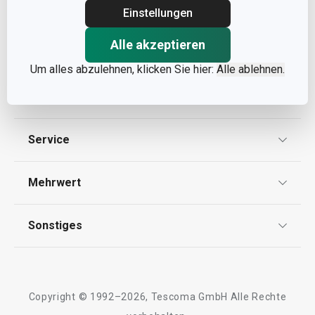
Einstellungen
Alle akzeptieren
Um alles abzulehnen, klicken Sie hier:
Alle ablehnen.
Informationen
Datenschutz
Service
Widerrufsrecht
Versand & Zahlung
Mehrwert
Impressum
FAQ
AGB
TESCOMA Club
Sonstiges
Kontaktformular
Design
Garantie
Meilensteine
Trusted Shops
Rücksendung und Reklamation
Über TESCOMA
Copyright © 1992–2026, Tescoma GmbH Alle Rechte
Qualität