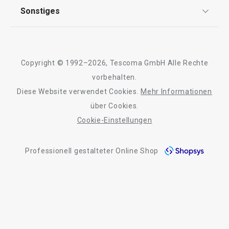
AGB
TESCOMA Club
Sonstiges
Kontaktformular
Design
Garantie
Meilensteine
Trusted Shops
Rücksendung und Reklamation
Über TESCOMA
Copyright © 1992–2026, Tescoma GmbH Alle Rechte
Qualität
Für Unternehmen
vorbehalten.
Diese Website verwendet Cookies.
Mehr Informationen
Barrierefreiheit
über Cookies.
Cookie-Einstellungen
Professionell gestalteter Online Shop