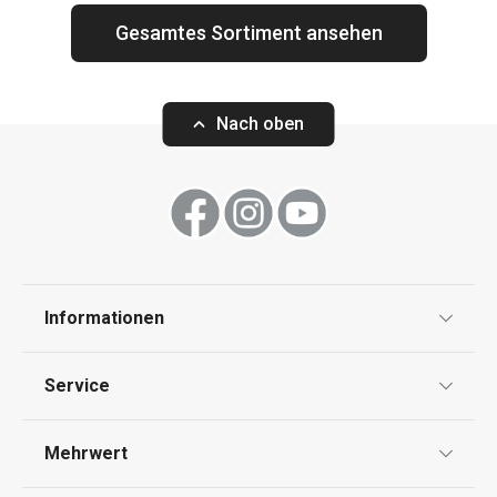
Gesamtes Sortiment ansehen
Nach oben
Informationen
Datenschutz
Service
Widerrufsrecht
Versand & Zahlung
Mehrwert
Impressum
FAQ