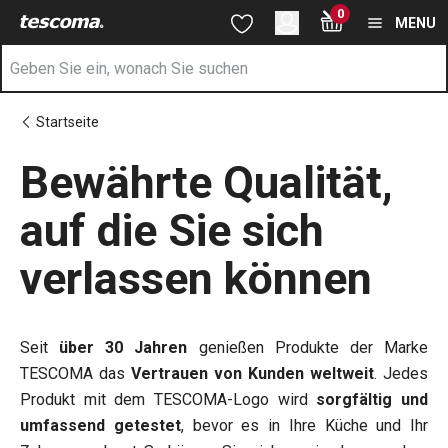
Sie befinden sich auf der Qualität Seite
0
Zum Hauptinhalt springen
Zur Navigation springen
Zur Suche springen
MENU
Startseite
Bewährte Qualität,
auf die Sie sich
verlassen können
Seit
über 30 Jahren
genießen Produkte der Marke
TESCOMA das
Vertrauen von Kunden weltweit
. Jedes
Produkt mit dem TESCOMA-Logo wird
sorgfältig und
umfassend getestet
, bevor es in Ihre Küche und Ihr