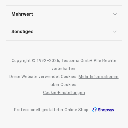
Widerrufsrecht
Versand & Zahlung
Mehrwert
Impressum
FAQ
AGB
TESCOMA Club
Sonstiges
Kontaktformular
Design
Garantie
Meilensteine
Trusted Shops
Rücksendung und Reklamation
Über TESCOMA
Copyright © 1992–2026, Tescoma GmbH Alle Rechte
Qualität
Für Unternehmen
vorbehalten.
Diese Website verwendet Cookies.
Mehr Informationen
Barrierefreiheit
über Cookies.
Cookie-Einstellungen
Professionell gestalteter Online Shop