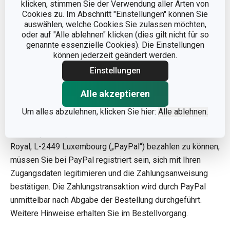
klicken, stimmen Sie der Verwendung aller Arten von
Bestellabschluss direkt an PayPal weitergeleitet. Alle
Cookies zu. Im Abschnitt "Einstellungen" können Sie
auswählen, welche Cookies Sie zulassen möchten,
notwendigen Details werden gesichert an PayPal
oder auf "Alle ablehnen" klicken (dies gilt nicht für so
übertragen, so dass Sie die Zahlung sicher und einfach
genannte essenzielle Cookies). Die Einstellungen
durchführen können, ganz so wie Sie es von PayPal
können jederzeit geändert werden.
gewohnt sind. Sollte die Weiterleitung einmal nicht
Einstellungen
einwandfrei funktionieren, können Sie die Zahlung auch
manuell über PayPal durchführen.
Alle akzeptieren
Um alles abzulehnen, klicken Sie hier:
Alle ablehnen.
Um den Rechnungsbetrag über den Zahlungsdienstleister
PayPal (Europe) S.à r.l. et Cie, S.C.A, 22-24 Boulevard
Royal, L-2449 Luxembourg („PayPal“) bezahlen zu können,
müssen Sie bei PayPal registriert sein, sich mit Ihren
Zugangsdaten legitimieren und die Zahlungsanweisung
bestätigen. Die Zahlungstransaktion wird durch PayPal
unmittelbar nach Abgabe der Bestellung durchgeführt.
Weitere Hinweise erhalten Sie im Bestellvorgang.