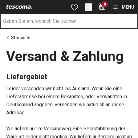
Sie befinden sich auf der Versand & Zahlung Seite
0
Zum Hauptinhalt springen
Zur Navigation springen
Zur Suche springen
MENU
Startseite
Versand & Zahlung
Liefergebiet
Leider versenden wir nicht ins Ausland. Wenn Sie eine
Lieferadresse bei einem Bekannten, oder Verwandten in
Deutschland angeben, versenden wir natürlich an diese
Adresse.
Wir liefern nur im Versandweg. Eine Selbstabholung der
Ware ist leider nicht möglich. Wir liefern außerdem nicht an