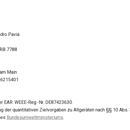
ndro Pavia
HRB 7788
 am Main
26215401
er EAR: WEEE-Reg.-Nr. DE87423630.
ng der quantitativen Zielvorgaben zu Altgeräten nach §§ 10 Abs. 
 des
Bundesumweltministeriums
.