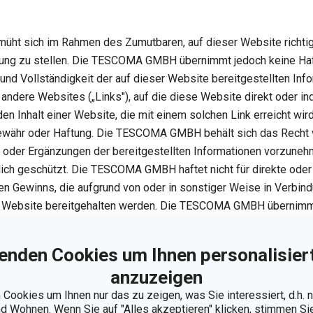
 sich im Rahmen des Zumutbaren, auf dieser Website richtig
gung zu stellen. Die TESCOMA GMBH übernimmt jedoch keine Haft
it und Vollständigkeit der auf dieser Website bereitgestellten Inf
 andere Websites („Links"), auf die diese Website direkt oder ind
 Inhalt einer Website, die mit einem solchen Link erreicht wird,
ewähr oder Haftung. Die TESCOMA GMBH behält sich das Recht v
oder Ergänzungen der bereitgestellten Informationen vorzunehm
lich geschützt. Die TESCOMA GMBH haftet nicht für direkte oder
en Gewinns, die aufgrund von oder in sonstiger Weise in Verbin
er Website bereitgehalten werden. Die TESCOMA GMBH übernimm
ungen, die durch nicht fehlerfrei angelegte Dateien oder nicht fe
en.
enden Cookies um Ihnen personalisiert
anzuzeigen
nweis
Cookies um Ihnen nur das zu zeigen, was Sie interessiert, d.h.
 Wohnen. Wenn Sie auf "Alles akzeptieren" klicken, stimmen S