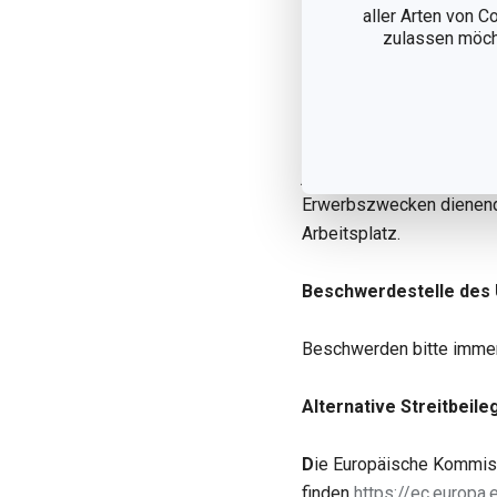
Die Inhalte und Struktur 
aller Arten von C
Veröffentlichung, Verände
zulassen möchte
insbesondere Texte, Text
vorherigen schriftliche
nach deutschem Recht sc
vorgenannten Zustimmung.
jeweils ein entsprechende
Erwerbszwecken dienende
Arbeitsplatz.
Beschwerdestelle des
Beschwerden bitte immer
Alternative Streitbeil
D
ie Europäische Kommissi
finden
https://ec.europa