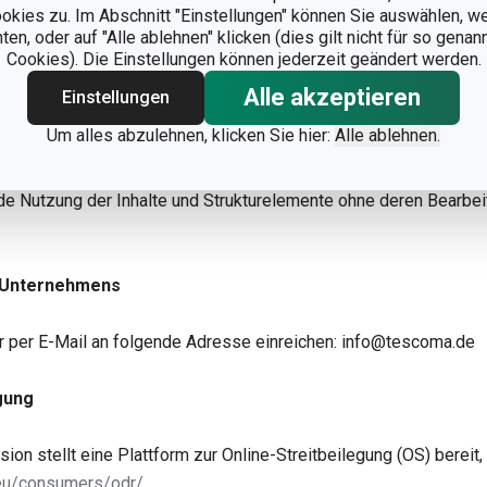
dieser Website sind urheberrechtlich geschützt. Die Vervielfältig
ookies zu. Im Abschnitt "Einstellungen" können Sie auswählen, 
rung, Bereitstellung für Dritte oder Bearbeitung sämtlicher Inha
n, oder auf "Alle ablehnen" klicken (dies gilt nicht für so gena
Cookies). Die Einstellungen können jederzeit geändert werden.
teile, Bildmaterial, Grafiken, Programme und Designelemente, be
n Zustimmung der TESCOMA GmbH, sofern und soweit die Inhalte 
Alle akzeptieren
Einstellungen
hutzfähig sind. Insbesondere die Übernahme auf andere Websei
Um alles abzulehnen, klicken Sie hier:
Alle ablehnen.
 Ohne diese Zustimmung zulässig ist lediglich die redaktionel
r Urheberrechtshinweis erfolgt, sowie die private, nicht unmitte
 Nutzung der Inhalte und Strukturelemente ohne deren Bearbei
 Unternehmens
 per E-Mail an folgende Adresse einreichen: info@tescoma.de
egung
on stellt eine Plattform zur Online-Streitbeilegung (OS) bereit, 
.eu/consumers/odr/
.