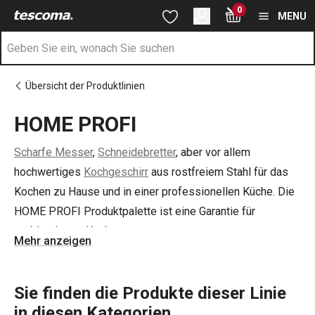
Sie befinden sich auf der HOME PROFI Seite
0
Zum Hauptinhalt springen
Zur Navigation springen
Zur Suche springen
MENU
Übersicht der Produktlinien
HOME PROFI
Scharfe Messer
,
Schneidebretter
, aber vor allem
hochwertiges
Kochgeschirr
aus rostfreiem Stahl für das
Kochen zu Hause und in einer professionellen Küche. Die
HOME PROFI Produktpalette ist eine Garantie für
problemloses Kochen.
Mehr anzeigen
Sie finden die Produkte dieser Linie
in diesen Kategorien