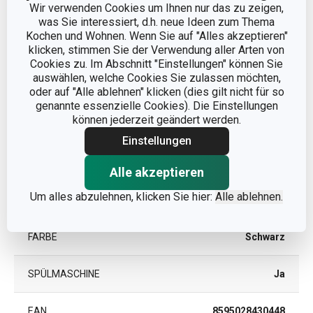
Wir verwenden Cookies um Ihnen nur das zu zeigen,
was Sie interessiert, d.h. neue Ideen zum Thema
Andere Parameter
Kochen und Wohnen. Wenn Sie auf "Alles akzeptieren"
klicken, stimmen Sie der Verwendung aller Arten von
Cookies zu. Im Abschnitt "Einstellungen" können Sie
KATEGORIE
Messer
auswählen, welche Cookies Sie zulassen möchten,
oder auf "Alle ablehnen" klicken (dies gilt nicht für so
genannte essenzielle Cookies). Die Einstellungen
Kunststoff, rostfreier
MATERIAL
können jederzeit geändert werden.
Edelstahl
Einstellungen
PRODUKTART
Schnitzmesser
Alle akzeptieren
Um alles abzulehnen, klicken Sie hier:
Alle ablehnen.
PRODUKTLINIE
HOME PROFI
FARBE
Schwarz
SPÜLMASCHINE
Ja
EAN
8595028430448