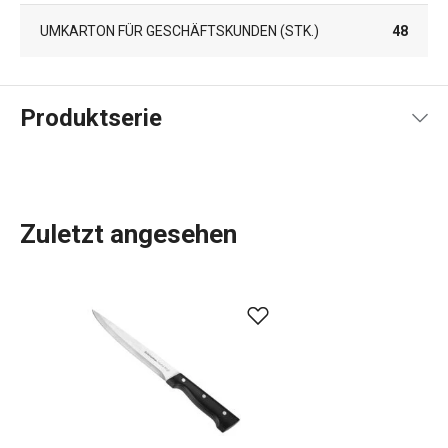
UMKARTON FÜR GESCHÄFTSKUNDEN (STK.)
48
Produktserie
Zuletzt angesehen
Scharfe Messer
,
Schneidebretter
, aber vor allem
hochwertiges
Kochgeschirr
aus rostfreiem Stahl für das
Kochen zu Hause und in einer professionellen Küche. Die
HOME PROFI Produktpalette ist eine Garantie für
problemloses Kochen.