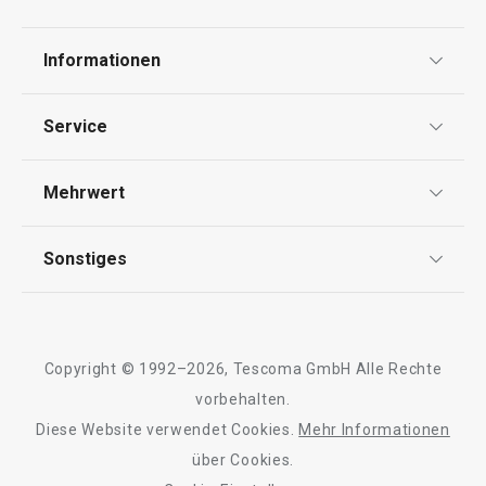
Informationen
15,90 €
8,40 €
Auf Lager
Auf Lager
Datenschutz
Service
Warenkorb
Warenkorb
Widerrufsrecht
Versand & Zahlung
Mehrwert
Impressum
FAQ
AGB
TESCOMA Club
Sonstiges
Alle Produkte der Linie HOME PROFI
Kontaktformular
Design
Garantie
Meilensteine
Trusted Shops
Rücksendung und Reklamation
Über TESCOMA
Copyright © 1992–2026, Tescoma GmbH Alle Rechte
Qualität
Für Unternehmen
vorbehalten.
Diese Website verwendet Cookies.
Mehr Informationen
Barrierefreiheit
über Cookies.