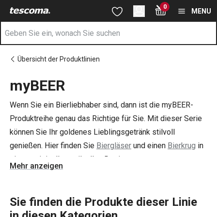
Sie befinden sich auf der myBEER Seite
0
Zum Hauptinhalt springen
Zur Navigation springen
Zur Suche springen
MENU
Übersicht der Produktlinien
myBEER
Wenn Sie ein Bierliebhaber sind, dann ist die myBEER-
Produktreihe genau das Richtige für Sie. Mit dieser Serie
können Sie Ihr goldenes Lieblingsgetränk stilvoll
genießen. Hier finden Sie
Biergläser
und einen
Bierkrug
in
einem originellen, stilvollen Design.
Mehr anzeigen
Sie finden die Produkte dieser Linie
in diesen Kategorien