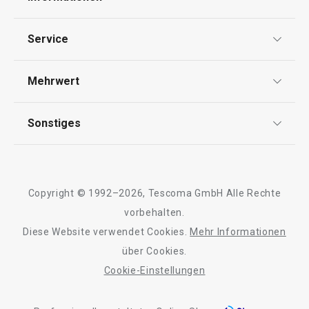
Datenschutz
Service
Widerrufsrecht
Versand & Zahlung
Mehrwert
Impressum
FAQ
AGB
TESCOMA Club
Sonstiges
Kontaktformular
Design
Garantie
Meilensteine
Trusted Shops
Rücksendung und Reklamation
Über TESCOMA
Copyright © 1992–2026, Tescoma GmbH Alle Rechte
Qualität
Für Unternehmen
vorbehalten.
Diese Website verwendet Cookies.
Mehr Informationen
Barrierefreiheit
über Cookies.
Cookie-Einstellungen