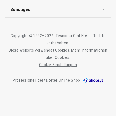
FAQ
AGB
TESCOMA Club
Sonstiges
Kontaktformular
Design
Garantie
Meilensteine
Trusted Shops
Rücksendung und Reklamation
Über TESCOMA
Copyright © 1992–2026, Tescoma GmbH Alle Rechte
Qualität
Für Unternehmen
vorbehalten.
Diese Website verwendet Cookies.
Mehr Informationen
Barrierefreiheit
über Cookies.
Cookie-Einstellungen
Professionell gestalteter Online Shop