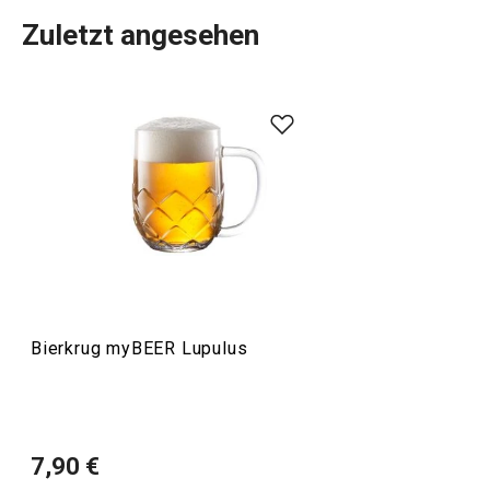
Zuletzt angesehen
Wenn Sie ein Bierliebhaber sind, dann ist die myBEER-
Produktreihe genau das Richtige für Sie. Mit dieser Serie
können Sie Ihr goldenes Lieblingsgetränk stilvoll
genießen. Hier finden Sie
Biergläser
und einen
Bierkrug
in
einem originellen, stilvollen Design.
Getränke
Bierkrug myBEER Lupulus
7,90 €