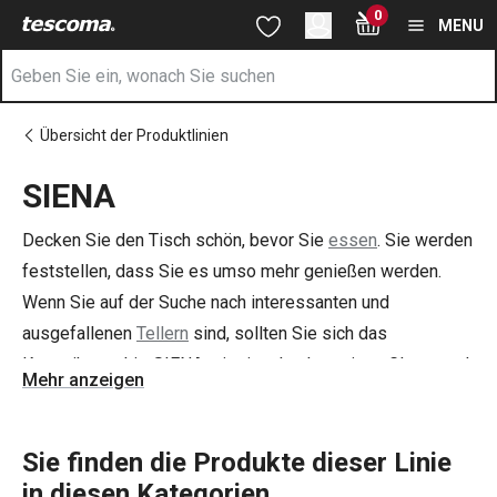
Sie befinden sich auf der SIENA Seite
0
Zum Hauptinhalt springen
Zur Navigation springen
Zur Suche springen
MENU
Übersicht der Produktlinien
SIENA
Decken Sie den Tisch schön, bevor Sie
essen
. Sie werden
feststellen, dass Sie es umso mehr genießen werden.
Wenn Sie auf der Suche nach interessanten und
ausgefallenen
Tellern
sind, sollten Sie sich das
Keramikgeschirr SIENA mit einer hochwertigen Glasur und
Mehr anzeigen
einem attraktiven dunklen Design ansehen. Es ist sowohl
für den Alltag als auch für festliche Anlässe geeignet. Die
Teller sind handgefertigt, jedes Stück ist ein Original.
Sie finden die Produkte dieser Linie
in diesen Kategorien