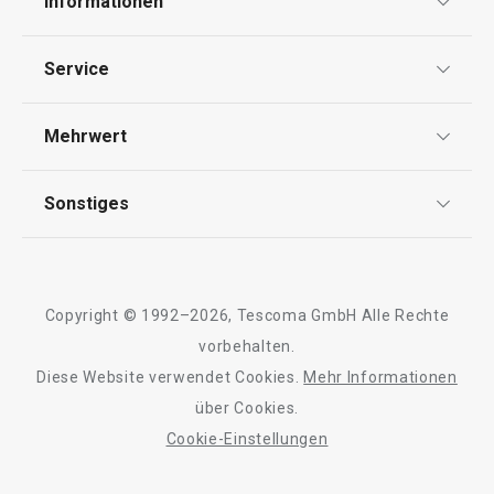
Informationen
Datenschutz
Service
Widerrufsrecht
Versand & Zahlung
Mehrwert
Impressum
FAQ
AGB
TESCOMA Club
Sonstiges
Kontaktformular
Design
Garantie
Meilensteine
Trusted Shops
Rücksendung und Reklamation
Über TESCOMA
Copyright © 1992–2026, Tescoma GmbH Alle Rechte
Qualität
Für Unternehmen
vorbehalten.
Diese Website verwendet Cookies.
Mehr Informationen
Barrierefreiheit
über Cookies.
Cookie-Einstellungen