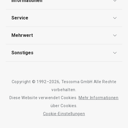
Informationen
Datenschutz
Service
Widerrufsrecht
Versand & Zahlung
Mehrwert
Impressum
FAQ
AGB
TESCOMA Club
Sonstiges
Kontaktformular
Design
Garantie
Meilensteine
Trusted Shops
Rücksendung und Reklamation
Über TESCOMA
Copyright © 1992–2026, Tescoma GmbH Alle Rechte
Qualität
Für Unternehmen
vorbehalten.
Diese Website verwendet Cookies.
Mehr Informationen
Barrierefreiheit
über Cookies.
Cookie-Einstellungen