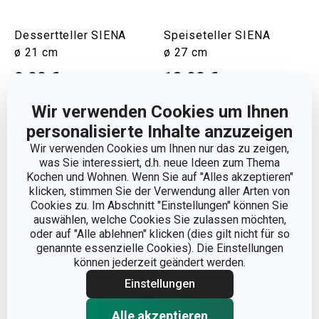
Dessertteller SIENA
Speiseteller SIENA
ø 21 cm
ø 27 cm
9,90 €
13,90 €
Auf Lager
Auf Lager
Wir verwenden Cookies um Ihnen
Warenkorb
Warenkorb
personalisierte Inhalte anzuzeigen
Wir verwenden Cookies um Ihnen nur das zu zeigen,
was Sie interessiert, d.h. neue Ideen zum Thema
Kochen und Wohnen. Wenn Sie auf "Alles akzeptieren"
klicken, stimmen Sie der Verwendung aller Arten von
Cookies zu. Im Abschnitt "Einstellungen" können Sie
auswählen, welche Cookies Sie zulassen möchten,
oder auf "Alle ablehnen" klicken (dies gilt nicht für so
genannte essenzielle Cookies). Die Einstellungen
können jederzeit geändert werden.
Einstellungen
Alle akzeptieren