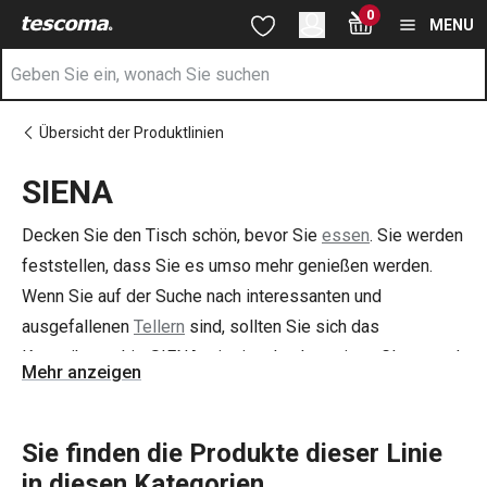
Sie befinden sich auf der SIENA Seite
0
Zum Hauptinhalt springen
Zur Navigation springen
Zur Suche springen
MENU
Übersicht der Produktlinien
SIENA
Decken Sie den Tisch schön, bevor Sie
essen
. Sie werden
feststellen, dass Sie es umso mehr genießen werden.
Wenn Sie auf der Suche nach interessanten und
ausgefallenen
Tellern
sind, sollten Sie sich das
Keramikgeschirr SIENA mit einer hochwertigen Glasur und
Mehr anzeigen
einem attraktiven dunklen Design ansehen. Es ist sowohl
für den Alltag als auch für festliche Anlässe geeignet. Die
Teller sind handgefertigt, jedes Stück ist ein Original.
Sie finden die Produkte dieser Linie
in diesen Kategorien