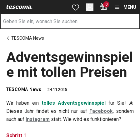
Sie befinden sich auf der Adventsgewinnspiele mit tollen Preis
0
Zum Hauptinhalt springen
Zur Navigation springen
Zur Suche springen
MENU
TESCOMA News
Adventsgewinnspiel
e mit tollen Preisen
TESCOMA News
24.11.2025
Wir haben ein
tolles Adventsgewinnspiel
für Sie! 🎄
Dieses Jahr findet es nicht nur auf
Facebook
, sondern
auch auf
Instagram
statt. Wie wird es funktionieren?
Schritt 1