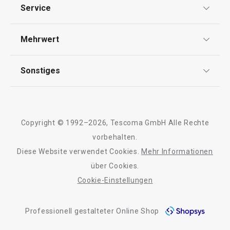
Datenschutz
Service
Widerrufsrecht
Versand & Zahlung
Mehrwert
Impressum
FAQ
AGB
TESCOMA Club
Sonstiges
Kontaktformular
Design
Garantie
Meilensteine
Trusted Shops
Rücksendung und Reklamation
Über TESCOMA
Copyright © 1992–2026, Tescoma GmbH Alle Rechte
Qualität
Für Unternehmen
vorbehalten.
Diese Website verwendet Cookies.
Mehr Informationen
Barrierefreiheit
über Cookies.
Cookie-Einstellungen
Professionell gestalteter Online Shop