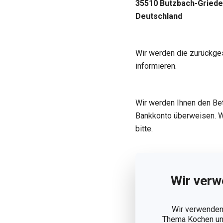
35510 Butzbach-Griede
Deutschland
Wir werden die zurückge
informieren.
Wir werden Ihnen den Be
Bankkonto überweisen. We
bitte.
E-Mail:
info@tescoma.
Wir verw
Telefon
:
060339242630
Wir verwenden 
Mo-Fr 09:00-17:00
Thema Kochen und