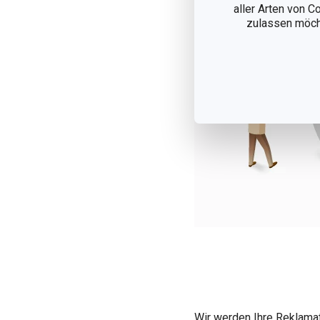
aller Arten von C
zulassen möchte
Wir werden Ihre Reklama