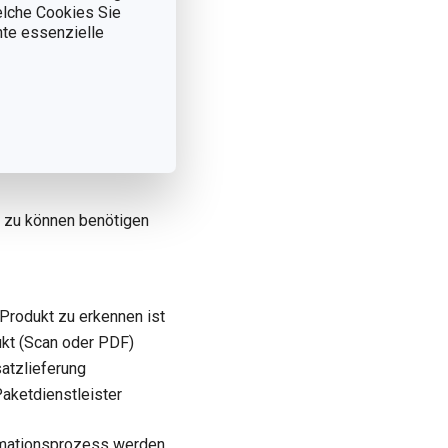
welche Cookies Sie
nnte essenzielle
us dem TESCOMA-
ällen ist es in den
s Sie uns das Produkt
ie uns dazu eine kurze
n zu können benötigen
 Produkt zu erkennen ist
ukt (Scan oder PDF)
satzlieferung
aketdienstleister
lamationsprozess werden