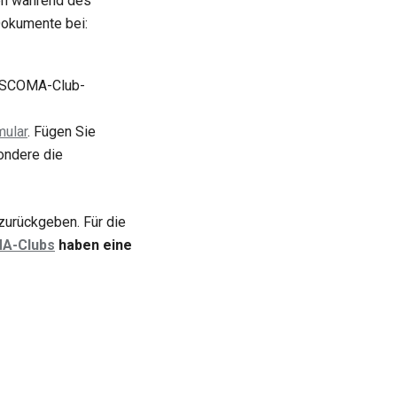
en während des
Dokumente bei:
ESCOMA-Club-
mular
. Fügen Sie
ondere die
zurückgeben. Für die
A-Clubs
haben eine