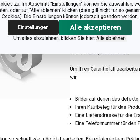
ookies zu. Im Abschnitt "Einstellungen" können Sie auswählen, 
n, oder auf "Alle ablehnen" klicken (dies gilt nicht für so gena
Reklamation von Artikeln a
Cookies). Die Einstellungen können jederzeit geändert werden.
Onlineshop
Alle akzeptieren
Einstellungen
Bei Reklamations- oder Garantief
meisten Fällen nicht nötig, das
Um alles abzulehnen, klicken Sie hier:
Alle ablehnen.
zurücksenden. Bitte schreiben S
Email an
info@tescoma.de
.
Um Ihren Garantiefall bearbeite
wir:
Bilder auf denen das defekte
Ihren Kaufbeleg für das Prod
Eine Lieferadresse für die Er
Eine Telefonnummer für den P
tion so schnell wie möglich bearbeiten. Bei erfolgreichem Rek