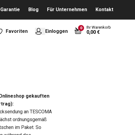
Garantie
Blog
Für Unternehmen
Kontakt
Ihr Warenkorb
0
Favoriten
Einloggen
0,00 €
nlineshop gekauften
trag):
 Rücksendung an TESCOMA
unächst ordnungsgemäß
tschen im Paket. So