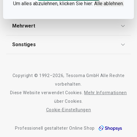
Um alles abzulehnen, klicken Sie hier:
Alle ablehnen.
Datenschutz
Service
Widerrufsrecht
Versand & Zahlung
Mehrwert
Impressum
FAQ
AGB
TESCOMA Club
Sonstiges
Kontaktformular
Design
Garantie
Meilensteine
Trusted Shops
Rücksendung und Reklamation
Über TESCOMA
Copyright © 1992–2026, Tescoma GmbH Alle Rechte
Qualität
Für Unternehmen
vorbehalten.
Diese Website verwendet Cookies.
Mehr Informationen
Barrierefreiheit
über Cookies.
Cookie-Einstellungen
Professionell gestalteter Online Shop