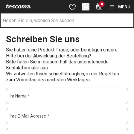
Sie befinden sich auf der TESCOMA Online Shop | TESCOMA Onl
0
Zum Hauptinhalt springen
Zur Navigation springen
Zur Suche springen
MENU
Schreiben Sie uns
Sie haben eine Produkt-Frage, oder benötigen unsere
Hilfe bei der Abwicklung der Bestellung?
Bitte füllen Sie in diesem Fall das untenstehende
Kontaktformular aus.
Wir antworten Ihnen schnellstmöglich, in der Regel bis
zum Vormittag des nächsten Werktages.
Ihr Name
*
Ihre E-Mail Adresse
*