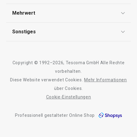
Widerrufsrecht
Versand & Zahlung
Mehrwert
Impressum
FAQ
AGB
TESCOMA Club
Sonstiges
Kontaktformular
Design
Garantie
Meilensteine
Trusted Shops
Rücksendung und Reklamation
Über TESCOMA
Copyright © 1992–2026, Tescoma GmbH Alle Rechte
Qualität
Für Unternehmen
vorbehalten.
Diese Website verwendet Cookies.
Mehr Informationen
Barrierefreiheit
über Cookies.
Cookie-Einstellungen
Professionell gestalteter Online Shop