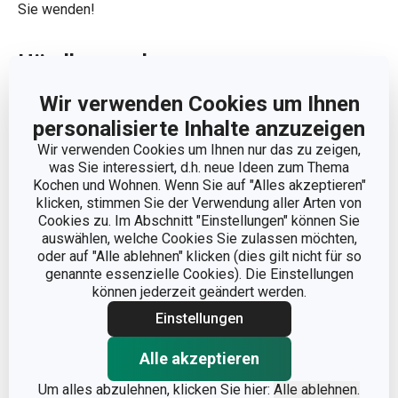
Sie wenden!
Händler werden
Möchten Sie Händler von TESCOMA-Produkten werden?
Wir verwenden Cookies um Ihnen
Schreiben Sie unserem Team eine E-Mail, damit wir Sie
personalisierte Inhalte anzuzeigen
als Händler offiziell hinterlegen können. Nach erfolgreicher
Wir verwenden Cookies um Ihnen nur das zu zeigen,
Registrierung können Sie dann einfach
Bestellungen per
was Sie interessiert, d.h. neue Ideen zum Thema
Kochen und Wohnen. Wenn Sie auf "Alles akzeptieren"
E-Mail und in unserem exklusiven B2B-Shop
klicken, stimmen Sie der Verwendung aller Arten von
vornehmen.
Cookies zu. Im Abschnitt "Einstellungen" können Sie
auswählen, welche Cookies Sie zulassen möchten,
oder auf "Alle ablehnen" klicken (dies gilt nicht für so
genannte essenzielle Cookies). Die Einstellungen
können jederzeit geändert werden.
Schreiben Sie uns
Einstellungen
Alle akzeptieren
E-Mail:
info@tescoma.de
Telefon: 060339242630
Um alles abzulehnen, klicken Sie hier:
Alle ablehnen.