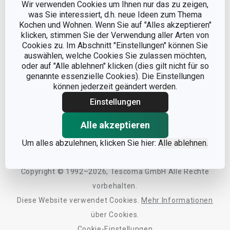
Wir verwenden Cookies um Ihnen nur das zu zeigen,
was Sie interessiert, d.h. neue Ideen zum Thema
Kochen und Wohnen. Wenn Sie auf "Alles akzeptieren"
Informationen
klicken, stimmen Sie der Verwendung aller Arten von
Cookies zu. Im Abschnitt "Einstellungen" können Sie
Datenschutz
auswählen, welche Cookies Sie zulassen möchten,
Service
oder auf "Alle ablehnen" klicken (dies gilt nicht für so
Widerrufsrecht
genannte essenzielle Cookies). Die Einstellungen
Versand & Zahlung
können jederzeit geändert werden.
Mehrwert
Impressum
Einstellungen
FAQ
AGB
TESCOMA Club
Sonstiges
Kontaktformular
Alle akzeptieren
Design
Um alles abzulehnen, klicken Sie hier:
Alle ablehnen.
Garantie
Meilensteine
Trusted Shops
Rücksendung und Reklamation
Über TESCOMA
Copyright © 1992–2026, Tescoma GmbH Alle Rechte
Qualität
Für Unternehmen
vorbehalten.
Diese Website verwendet Cookies.
Mehr Informationen
Barrierefreiheit
über Cookies.
Cookie-Einstellungen