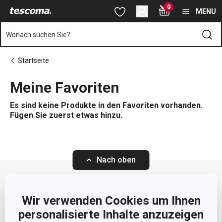
Sie befinden sich auf der TESCOMA Online Shop | TESCOMA Onl
0
Zum Hauptinhalt springen
Zur Navigation springen
Zur Suche springen
MENU
Wonach suchen Sie?
Startseite
Meine Favoriten
Es sind keine Produkte in den Favoriten vorhanden.
Fügen Sie zuerst etwas hinzu.
Nach oben
Wir verwenden Cookies um Ihnen
personalisierte Inhalte anzuzeigen