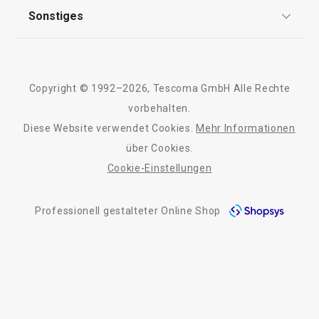
AGB
TESCOMA Club
Sonstiges
Kontaktformular
Design
Garantie
Meilensteine
Trusted Shops
Rücksendung und Reklamation
Über TESCOMA
Copyright © 1992–2026, Tescoma GmbH Alle Rechte
Qualität
Für Unternehmen
vorbehalten.
Diese Website verwendet Cookies.
Mehr Informationen
Barrierefreiheit
über Cookies.
Cookie-Einstellungen
Professionell gestalteter Online Shop