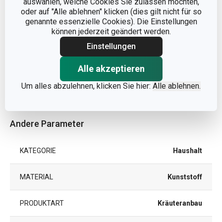
auswählen, welche Cookies Sie zulassen möchten,
Abmessungen
oder auf "Alle ablehnen" klicken (dies gilt nicht für so
genannte essenzielle Cookies). Die Einstellungen
können jederzeit geändert werden.
PRODUKTBREITE (CM)
17
Einstellungen
PRODUKTHÖHE (CM)
3.8
Alle akzeptieren
Um alles abzulehnen, klicken Sie hier:
Alle ablehnen.
PRODUKTLÄNGE (CM)
25
Andere Parameter
KATEGORIE
Haushalt
MATERIAL
Kunststoff
PRODUKTART
Kräuteranbau