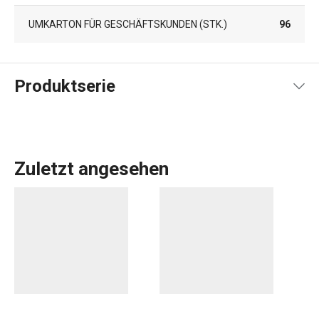
UMKARTON FÜR GESCHÄFTSKUNDEN (STK.)
96
Produktserie
Zuletzt angesehen
Die Produktpalette von DELLA CASA umfasst eine Reihe
von
Küchenutensilien
, die die Arbeit in der Küche
erleichtern. Dazu gehören Bestseller wie eine
Knödelform
,
ein
Sirup-Kit
und eine gesunde
Müsliriegelform
. Wir haben
erprobte Rezepte und Produktvideos hinzugefügt, um die
Arbeit mit den Geräten zu erleichtern.