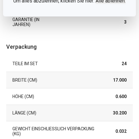
Um alles abzulehnen, klicken Sie hier:
Alle ablehnen.
EAN
8595028488883
GARANTIE (IN
3
JAHREN)
Verpackung
TEILE IM SET
24
BREITE (CM)
17.000
HÖHE (CM)
0.600
LÄNGE (CM)
30.200
GEWICHT EINSCHLIESSLICH VERPACKUNG (
0.032
KG)