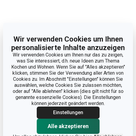
Andere Parameter
Wir verwenden Cookies um Ihnen
personalisierte Inhalte anzuzeigen
Lebensmittel selbst
Wir verwenden Cookies um Ihnen nur das zu zeigen,
KATEGORIE
machen
was Sie interessiert, d.h. neue Ideen zum Thema
Kochen und Wohnen. Wenn Sie auf "Alles akzeptieren"
klicken, stimmen Sie der Verwendung aller Arten von
MATERIAL
Zellulose
Cookies zu. Im Abschnitt "Einstellungen" können Sie
auswählen, welche Cookies Sie zulassen möchten,
oder auf "Alle ablehnen" klicken (dies gilt nicht für so
PRODUKTART
Beschriftung
genannte essenzielle Cookies). Die Einstellungen
können jederzeit geändert werden.
PRODUKTLINIE
DELLA CASA
Einstellungen
SPÜLMASCHINE
Nein
Alle akzeptieren