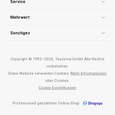
Service
5000 ml
Thermometer
Widerrufsrecht
Versand & Zahlung
Mehrwert
Impressum
30,90 €
49,90 €
23,90 €
37,90 €
FAQ
AGB
TESCOMA Club
Auf Lager
Auf Lager
Sonstiges
Kontaktformular
Design
Warenkorb
Warenkorb
Garantie
Meilensteine
Trusted Shops
Rücksendung und Reklamation
Über TESCOMA
Copyright © 1992–2026, Tescoma GmbH Alle Rechte
Qualität
Für Unternehmen
vorbehalten.
Alle Produkte der Linie DELLA CASA
Diese Website verwendet Cookies.
Mehr Informationen
Barrierefreiheit
über Cookies.
Cookie-Einstellungen
Professionell gestalteter Online Shop