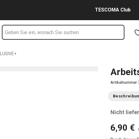
Zum Hauptinhalt springen
Zur Navigation springen
Zur Suche springen
TESCOMA Club
CLUSIVE+
Arbeit
Artikelnummer
Beschreibu
Nicht liefe
6,90 €