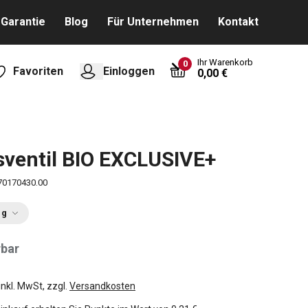
Garantie
Blog
Für Unternehmen
Kontakt
Ihr Warenkorb
0
Favoriten
Einloggen
0,00 €
sventil BIO EXCLUSIVE+
70170430.00
ng
rbar
inkl. MwSt, zzgl.
Versandkosten