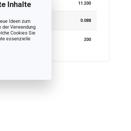
e Inhalte
LÄNGE (CM)
11.200
GEWICHT EINSCHLIESSLICH V
0.088
 neue Ideen zum
ERPACKUNG (KG)
ie der Verwendung
welche Cookies Sie
UMKARTON FÜR
nnte essenzielle
200
GESCHÄFTSKUNDEN (STK.)