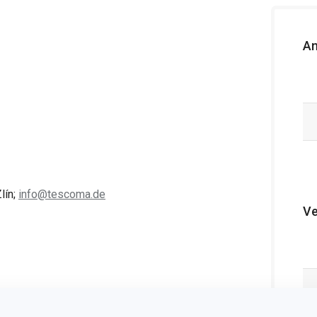
An
lín;
info@tescoma.de
Ve