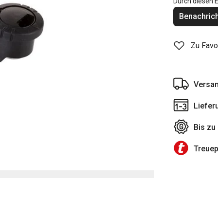
Durch diesen E
Benachrich
Zu Favo
Versan
Liefer
Bis zu
Treue