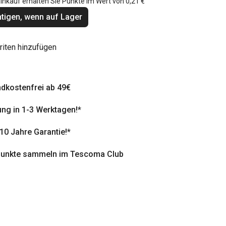
inkauf erhalten Sie Punkte im Wert von
0,21 €
tigen, wenn auf Lager
riten hinzufügen
dkostenfrei ab 49€
ung in 1-3 Werktagen!*
 10 Jahre Garantie!*
punkte sammeln im Tescoma Club