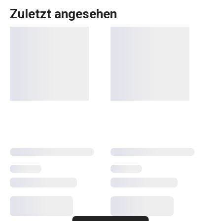
Zuletzt angesehen
Alles, was Sie brauchen, um Ihr
Zuhause
zu einem
schönen und gemütlichen Ort zum Leben zu machen,
finden Sie in der Linie FANCY HOME. Ob es um das
Essen
geht, um die Organisation Ihres Zuhauses mit
Aufbewahrungsboxen
und
Organizern
oder um die
Erleichterung des Bügelns
, Sie sind in der richtigen
Kategorie. Wir haben auch die Düfte für Ihr Zuhause nicht
vergessen:
Duftzerstäuber
,
Duftlampen
und
Nachfüllpackungen.
Haushalt
Haushaltsgeräte