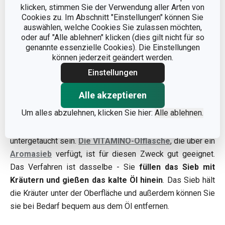
klicken, stimmen Sie der Verwendung aller Arten von
Nicht lieferbar
Nicht lieferbar
Cookies zu. Im Abschnitt "Einstellungen" können Sie
auswählen, welche Cookies Sie zulassen möchten,
Benachrichtigen, wenn
Benachrichtigen, wenn
oder auf "Alle ablehnen" klicken (dies gilt nicht für so
auf Lager
auf Lager
genannte essenzielle Cookies). Die Einstellungen
können jederzeit geändert werden.
Einstellungen
Zweites Verfahren: Ohne Erhitzen
Alle akzeptieren
Um alles abzulehnen, klicken Sie hier:
Alle ablehnen.
Gießen Sie einfach das Öl in die Flasche und geben Sie
die Kräuterzweige dazu. Auch hier gilt: Sie müssen
untergetaucht sein.
Die VITAMINO-Ölflasche
, die über ein
Aromasieb
verfügt, ist für diesen Zweck gut geeignet.
Das Verfahren ist dasselbe - Sie
füllen das Sieb mit
Kräutern und gießen das kalte Öl hinein
. Das Sieb hält
die Kräuter unter der Oberfläche und außerdem können Sie
sie bei Bedarf bequem aus dem Öl entfernen.