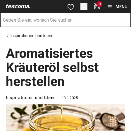
Sie befinden sich auf der Aromatisiertes Kräuteröl selbst herste
0
Zum Hauptinhalt springen
Zur Navigation springen
Zur Suche springen
MENU
Inspirationen und Ideen
Aromatisiertes
Kräuteröl selbst
herstellen
Inspirationen und Ideen
13.1.2025