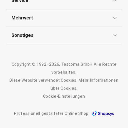
Service
Widerrufsrecht
Versand & Zahlung
Mehrwert
Impressum
FAQ
AGB
TESCOMA Club
Sonstiges
Kontaktformular
Design
Garantie
Meilensteine
Trusted Shops
Rücksendung und Reklamation
Über TESCOMA
Copyright © 1992–2026, Tescoma GmbH Alle Rechte
Qualität
Für Unternehmen
vorbehalten.
Diese Website verwendet Cookies.
Mehr Informationen
Barrierefreiheit
über Cookies.
Cookie-Einstellungen
Professionell gestalteter Online Shop