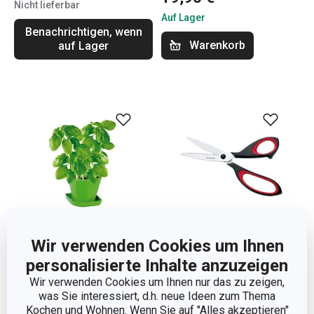
Nicht lieferbar
Auf Lager
Benachrichtigen, wenn
Warenkorb
auf Lager
Wir verwenden Cookies um Ihnen
personalisierte Inhalte anzuzeigen
Kräuteranbau-Set SENSE,
Kräuterschere COSMO,
Wir verwenden Cookies um Ihnen nur das zu zeigen,
Basilikum
21 cm
was Sie interessiert, d.h. neue Ideen zum Thema
5,90 €
7,90 €
Kochen und Wohnen. Wenn Sie auf "Alles akzeptieren"