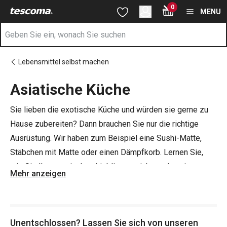
Sie befinden sich auf der Asiatische Küche Seite
0
Zum Hauptinhalt springen
Zur Navigation springen
Zur Suche springen
MENU
Lebensmittel selbst machen
Asiatische Küche
Sie lieben die exotische Küche und würden sie gerne zu
Hause zubereiten? Dann brauchen Sie nur die richtige
Ausrüstung. Wir haben zum Beispiel eine Sushi-Matte,
Stäbchen mit Matte oder einen Dämpfkorb. Lernen Sie,
wie Sie Ihre exotischen Lieblingsgerichte zubereiten
Mehr anzeigen
können. Und welche anderen Küchenutensilien werden Sie
verwenden? Natürlich ein gutes
Messer aus japanischem
Stahl
(nicht in Japan gefertigt), ein
Schneidebrett
und ein
Unentschlossen? Lassen Sie sich von unseren
Messer zum Schneiden von Gemüse, Obst
und sogar