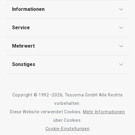
Informationen
Datenschutz
Service
Widerrufsrecht
Versand & Zahlung
Mehrwert
Impressum
FAQ
AGB
TESCOMA Club
Sonstiges
Kontaktformular
Design
Garantie
Meilensteine
Trusted Shops
Rücksendung und Reklamation
Über TESCOMA
Copyright © 1992–2026, Tescoma GmbH Alle Rechte
Qualität
Für Unternehmen
vorbehalten.
Diese Website verwendet Cookies.
Mehr Informationen
Barrierefreiheit
über Cookies.
Cookie-Einstellungen