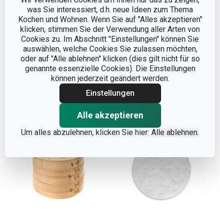
was Sie interessiert, d.h. neue Ideen zum Thema
Kochen und Wohnen. Wenn Sie auf "Alles akzeptieren"
Essstäbchen mit Ablage
Rollmatte für Sushi
klicken, stimmen Sie der Verwendung aller Arten von
NIKKO, 6 Sets
NIKKO 24 x 24 cm
Cookies zu. Im Abschnitt "Einstellungen" können Sie
auswählen, welche Cookies Sie zulassen möchten,
11,90 €
7,90 €
oder auf "Alle ablehnen" klicken (dies gilt nicht für so
genannte essenzielle Cookies). Die Einstellungen
Auf Lager
Auf Lager
können jederzeit geändert werden.
Warenkorb
Warenkorb
Einstellungen
Alle akzeptieren
Um alles abzulehnen, klicken Sie hier:
Alle ablehnen.