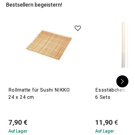
Bestsellern begeistern!
Bambus. Werden Sie selbst ein Meister der asiatischen
Küche!
Rollmatte für Sushi NIKKO
Essstäbchen mit
24 x 24 cm
6 Sets
7,90 €
11,90 €
Auf Lager
Auf Lager