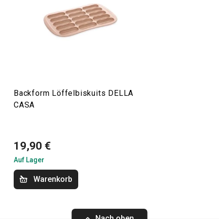
erleichtern. Dazu gehören Bestseller wie eine
Knödelform
,
ein
Sirup-Kit
und eine gesunde
Müsliriegelform
. Wir haben
erprobte Rezepte und Produktvideos hinzugefügt, um die
Arbeit mit den Geräten zu erleichtern.
Küchenutensilien und Gadgets
Backform Löffelbiskuits DELLA
CASA
Backen
19,90 €
Auf Lager
Warenkorb
Nach oben