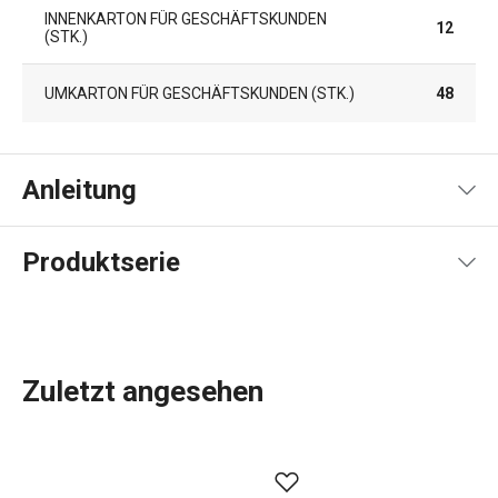
INNENKARTON FÜR GESCHÄFTSKUNDEN
12
(STK.)
UMKARTON FÜR GESCHÄFTSKUNDEN (STK.)
48
Anleitung
Gebrauchsanleitung & Sicherheitsinformationen
Produktserie
Zuletzt angesehen
Die Produktpalette von DELLA CASA umfasst eine Reihe
von
Küchenutensilien
, die die Arbeit in der Küche