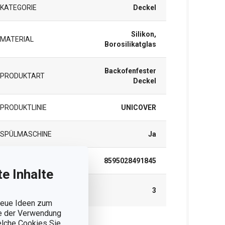
KATEGORIE
Deckel
Silikon,
MATERIAL
Borosilikatglas
Backofenfester
PRODUKTART
Deckel
PRODUKTLINIE
UNICOVER
SPÜLMASCHINE
Ja
EAN
8595028491845
e Inhalte
GARANTIE (IN
3
JAHREN)
 neue Ideen zum
ie der Verwendung
welche Cookies Sie