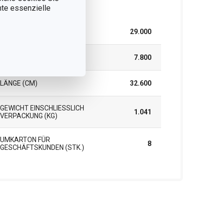
rpackung
nnte essenzielle
BREITE (CM)
29.000
HÖHE (CM)
7.800
LÄNGE (CM)
32.600
GEWICHT EINSCHLIESSLICH V
1.041
ERPACKUNG (KG)
UMKARTON FÜR
8
GESCHÄFTSKUNDEN (STK.)