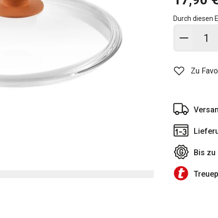
Durch diesen E
In den
Zu Favo
Versan
Liefer
Bis zu
Treue