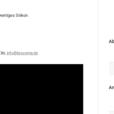
ertiges Silikon.
A
lín;
info@tescoma.de
An