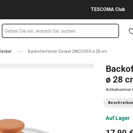
8 cm Seite
Zum Hauptinhalt springen
Zur Navigation springen
Zur Suche springen
TESCOMA Club
Deckel
Backofenfester Deckel UNICOVER ø 28 cm
Backo
ø 28 
Artikelnummer
Beschreibu
Auf Lager
17,90 