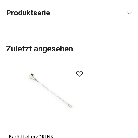
Produktserie
Zuletzt angesehen
Wassergläser
, doppelwandige Gläser für Tee und Kaffee,
Eiswürfelbereiter
sowie
Getränkeautomaten mit
Kohlensäure
und Filterkessel. Alles, was Sie zum
Servieren von
Getränken
benötigen, haben wir in das
myDRINK-Sortiment aufgenommen. Unsere
Gläser für
alkoholfreie und alkoholische Getränke
haben einen
zeitlosen Look und ein einzigartiges Design.
Barlöffel myDRINK