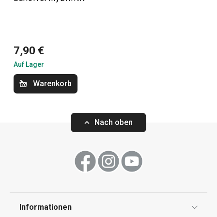
Getränke
Küchenutensilien und Gadgets
7,90 €
Outdoor-Aktivitäten
Auf Lager
Warenkorb
Nach oben
Informationen
Eiswürfelform mit Behälter
Eiswürfelform m