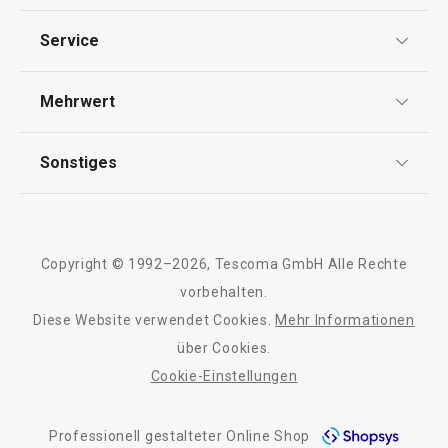
myDRINK, Würfel
Datenschutz
Service
Widerrufsrecht
Versand & Zahlung
Mehrwert
23,90 €
16,90 €
Impressum
FAQ
Auf Lager
Auf Lager
AGB
TESCOMA Club
Sonstiges
Kontaktformular
Warenkorb
Warenkorb
Design
Garantie
Meilensteine
Trusted Shops
Rücksendung und Reklamation
Über TESCOMA
Copyright © 1992–2026, Tescoma GmbH Alle Rechte
Qualität
Alle Produkte der Linie myDRINK
Für Unternehmen
vorbehalten.
Diese Website verwendet Cookies.
Mehr Informationen
Barrierefreiheit
über Cookies.
Cookie-Einstellungen
Professionell gestalteter Online Shop