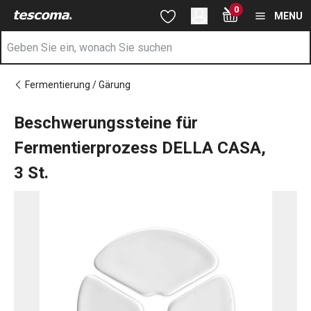
Sie befinden sich auf der Beschwerungssteine für Fermentierp
0
Zum Hauptinhalt springen
Zur Navigation springen
Zur Suche springen
MENU
Fermentierung / Gärung
Beschwerungssteine für
Fermentierprozess DELLA CASA,
3 St.