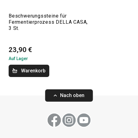
Küchenutensilien und Gadgets
Beschwerungssteine für
Fermentierprozess DELLA CASA,
3 St.
Backen
23,90 €
Auf Lager
Warenkorb
Nach oben
-22 %
-24 %
Fermentier-Set DELLA CASA
Einkochset DELL
5000 ml
Thermometer