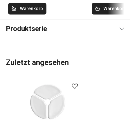
Warenkorb
Warenkorb
Produktserie
Zuletzt angesehen
Die Produktpalette von DELLA CASA umfasst eine Reihe
von
Küchenutensilien
, die die Arbeit in der Küche
erleichtern. Dazu gehören Bestseller wie eine
Knödelform
,
ein
Sirup-Kit
und eine gesunde
Müsliriegelform
. Wir haben
erprobte Rezepte und Produktvideos hinzugefügt, um die
Arbeit mit den Geräten zu erleichtern.