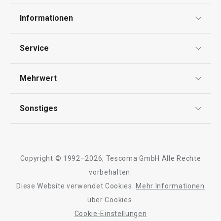
Informationen
30,90 €
49,90 €
23,90 €
37,90 €
Datenschutz
Service
Auf Lager
Auf Lager
Widerrufsrecht
Warenkorb
Warenkorb
Versand & Zahlung
Mehrwert
Impressum
FAQ
AGB
TESCOMA Club
Sonstiges
Kontaktformular
Design
Alle Produkte der Linie DELLA CASA
Garantie
Meilensteine
Trusted Shops
Rücksendung und Reklamation
Über TESCOMA
Copyright © 1992–2026, Tescoma GmbH Alle Rechte
Qualität
Für Unternehmen
vorbehalten.
Diese Website verwendet Cookies.
Mehr Informationen
Barrierefreiheit
über Cookies.
Cookie-Einstellungen