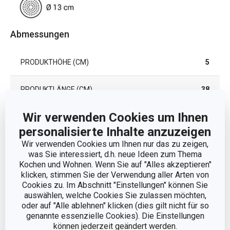
Abmessungen
PRODUKTHÖHE (CM)
5
PRODUKTLÄNGE (CM)
38
Wir verwenden Cookies um Ihnen
DURCHMESSER (CM)
20
personalisierte Inhalte anzuzeigen
Wir verwenden Cookies um Ihnen nur das zu zeigen,
DURCHMESSER DES INDUKTIONSBODENS (CM)
13
was Sie interessiert, d.h. neue Ideen zum Thema
Kochen und Wohnen. Wenn Sie auf "Alles akzeptieren"
klicken, stimmen Sie der Verwendung aller Arten von
Andere Parameter
Cookies zu. Im Abschnitt "Einstellungen" können Sie
auswählen, welche Cookies Sie zulassen möchten,
oder auf "Alle ablehnen" klicken (dies gilt nicht für so
DECKEL
Nein
genannte essenzielle Cookies). Die Einstellungen
können jederzeit geändert werden.