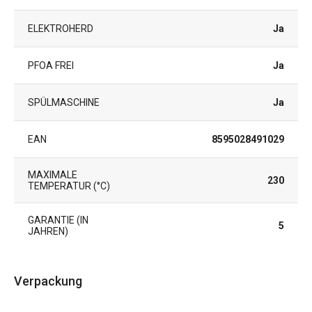
ELEKTROHERD
Ja
PFOA FREI
Ja
SPÜLMASCHINE
Ja
EAN
8595028491029
MAXIMALE
230
TEMPERATUR (°C)
GARANTIE (IN
5
JAHREN)
Verpackung