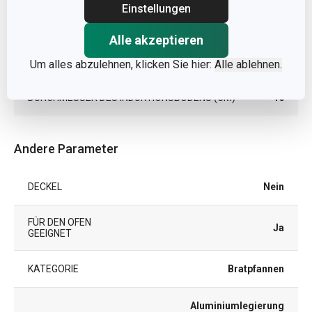
Einstellungen
PRODUKTLÄNGE (CM)
47
Alle akzeptieren
DURCHMESSER (CM)
24
Um alles abzulehnen, klicken Sie hier:
Alle ablehnen.
DURCHMESSER DES INDUKTIONSBODENS (CM)
16
Andere Parameter
DECKEL
Nein
FÜR DEN OFEN
Ja
GEEIGNET
KATEGORIE
Bratpfannen
Aluminiumlegierung