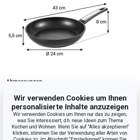
Abmessungen
Wir verwenden Cookies um Ihnen
PRODUKTHÖHE (CM)
8
personalisierte Inhalte anzuzeigen
Wir verwenden Cookies um Ihnen nur das zu zeigen,
PRODUKTLÄNGE (CM)
43
was Sie interessiert, d.h. neue Ideen zum Thema
Kochen und Wohnen. Wenn Sie auf "Alles akzeptieren"
DURCHMESSER (CM)
24
klicken, stimmen Sie der Verwendung aller Arten von
Cookies zu. Im Abschnitt "Einstellungen" können Sie