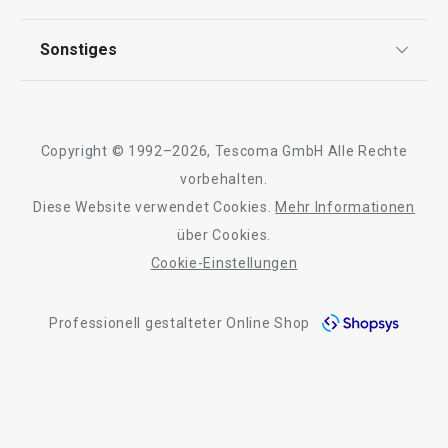
FAQ
AGB
TESCOMA Club
Sonstiges
Kontaktformular
Design
Garantie
Meilensteine
Trusted Shops
Rücksendung und Reklamation
Über TESCOMA
Copyright © 1992–2026, Tescoma GmbH Alle Rechte
Qualität
Für Unternehmen
vorbehalten.
Diese Website verwendet Cookies.
Mehr Informationen
Barrierefreiheit
über Cookies.
Cookie-Einstellungen
Professionell gestalteter Online Shop