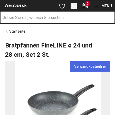
Sie befinden sich auf der Bratpfannen FineLINE ø 24 und 28 cm, 
0
Zum Hauptinhalt springen
Zur Navigation springen
Zur Suche springen
MENU
Startseite
Bratpfannen FineLINE ø 24 und
28 cm, Set 2 St.
Versandkostenfrei