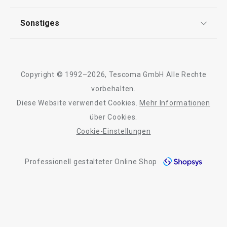
FAQ
AGB
TESCOMA Club
Sonstiges
Kontaktformular
Design
Garantie
Meilensteine
Trusted Shops
Rücksendung und Reklamation
Über TESCOMA
Copyright © 1992–2026, Tescoma GmbH Alle Rechte
Qualität
Für Unternehmen
vorbehalten.
Diese Website verwendet Cookies.
Mehr Informationen
Barrierefreiheit
über Cookies.
Cookie-Einstellungen
Professionell gestalteter Online Shop