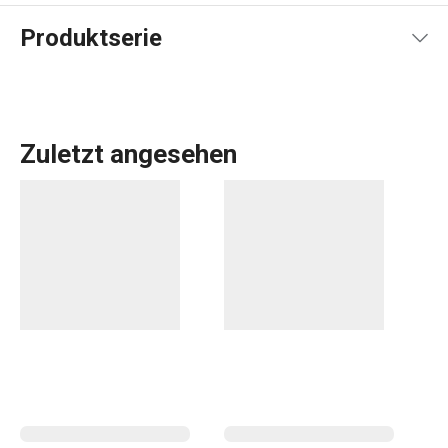
Produktserie
Zuletzt angesehen
TESCOMA-
Pfannen
sind für alle Herdarten geeignet, auch
für
Induktionsherde
. Sie haben eine hochwertige
Antihaftbeschichtung, die ein Anbrennen verhindert. Sie
werden im Zweierset in den am häufigsten verwendeten
Größen verkauft.