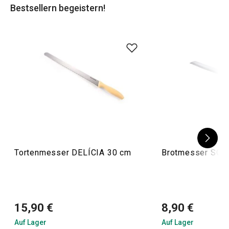
Bestsellern begeistern!
Vergessen Sie nicht, Ihre Küche mit weiteren TESCOMA-
Messern auszustatten - wir bieten auch
Universalmesser
,
beliebte
japanische Messer
oder
Tranchiermesser
an!
Tortenmesser DELÍCIA 30 cm
Brotmesser SON
15,90 €
8,90 €
Auf Lager
Auf Lager