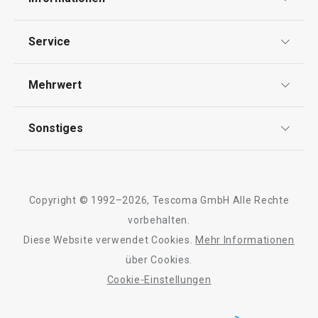
Datenschutz
Service
Widerrufsrecht
Versand & Zahlung
Mehrwert
Impressum
FAQ
AGB
TESCOMA Club
Sonstiges
Kontaktformular
Design
Garantie
Meilensteine
Trusted Shops
Rücksendung und Reklamation
Über TESCOMA
Copyright © 1992–2026, Tescoma GmbH Alle Rechte
Qualität
Für Unternehmen
vorbehalten.
Diese Website verwendet Cookies.
Mehr Informationen
Barrierefreiheit
über Cookies.
Cookie-Einstellungen