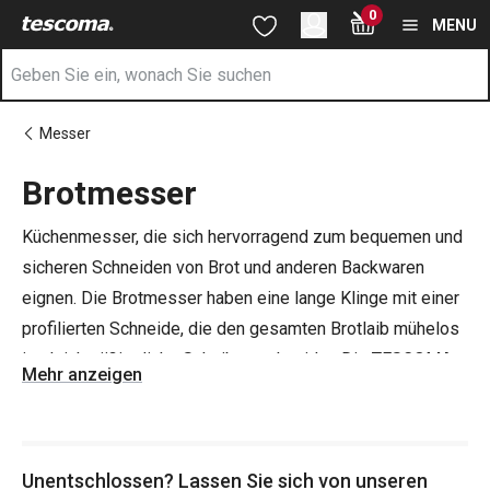
Sie befinden sich auf der Brotmesser Seite
0
Zum Hauptinhalt springen
Zur Navigation springen
Zur Suche springen
MENU
Messer
Brotmesser
Küchenmesser, die sich hervorragend zum bequemen und
sicheren Schneiden von Brot und anderen Backwaren
eignen. Die Brotmesser haben eine lange Klinge mit einer
profilierten Schneide, die den gesamten Brotlaib mühelos
in gleichmäßig dicke Scheiben schneidet. Die TESCOMA-
Mehr anzeigen
Brotmesser mit Klingen aus hochwertigem Edelstahl sind
optimal ausbalanciert und mit einem ergonomischen oder
rutschfesten Griff ausgestattet. Sie sind leicht zu reinigen
Unentschlossen? Lassen Sie sich von unseren
und spülmaschinenfest.