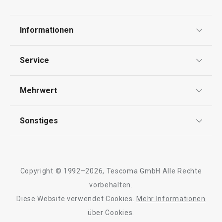
Informationen
Datenschutz
Service
Widerrufsrecht
Versand & Zahlung
Mehrwert
Impressum
FAQ
AGB
TESCOMA Club
Sonstiges
Kontaktformular
Design
Garantie
Meilensteine
Trusted Shops
Rücksendung und Reklamation
Über TESCOMA
Copyright © 1992–2026, Tescoma GmbH Alle Rechte
Qualität
Für Unternehmen
vorbehalten.
Diese Website verwendet Cookies.
Mehr Informationen
Barrierefreiheit
über Cookies.