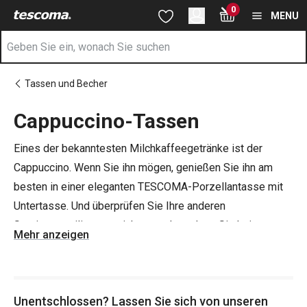
Sie befinden sich auf der Cappuccino-Tassen Seite
0
Zum Hauptinhalt springen
Zur Navigation springen
Zur Suche springen
MENU
Tassen und Becher
Cappuccino-Tassen
Eines der bekanntesten Milchkaffeegetränke ist der
Cappuccino. Wenn Sie ihn mögen, genießen Sie ihn am
besten in einer eleganten TESCOMA-Porzellantasse mit
Untertasse. Und überprüfen Sie Ihre anderen
Servierutensilien, um sicherzugehen, dass Sie keine
Mehr anzeigen
Kaffeelöffel
, eine
Zuckerdose
oder einen
Milchkännchen
vermissen.
Unentschlossen? Lassen Sie sich von unseren