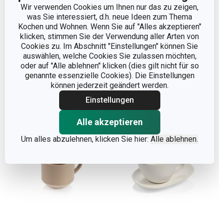
Wir verwenden Cookies um Ihnen nur das zu zeigen,
was Sie interessiert, d.h. neue Ideen zum Thema
Cappuccinotasse ALL
Cappuccinotasse
Kochen und Wohnen. Wenn Sie auf "Alles akzeptieren"
klicken, stimmen Sie der Verwendung aller Arten von
FIT ONE, Slim
TAVERNE, cream
Cookies zu. Im Abschnitt "Einstellungen" können Sie
5,90 €
7,90 €
auswählen, welche Cookies Sie zulassen möchten,
oder auf "Alle ablehnen" klicken (dies gilt nicht für so
Auf Lager
Auf Lager
genannte essenzielle Cookies). Die Einstellungen
können jederzeit geändert werden.
Warenkorb
Warenkorb
Einstellungen
Alle akzeptieren
Um alles abzulehnen, klicken Sie hier:
Alle ablehnen.