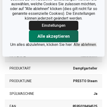
auswählen, welche Cookies Sie zulassen möchten,
oder auf "Alle ablehnen" klicken (dies gilt nicht für so
DURCHMESSER (CM)
19
genannte essenzielle Cookies). Die Einstellungen
können jederzeit geändert werden.
Einstellungen
Andere Parameter
Alle akzeptieren
KATEGORIE
Küchenutensilien
Um alles abzulehnen, klicken Sie hier:
Alle ablehnen.
MATERIAL
Kunststoff
PRODUKTART
Dampfgarteller
PRODUKTLINIE
PRESTO Steam
SPÜLMASCHINE
Ja
EAN
8595028494525