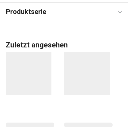
Produktserie
Zuletzt angesehen
Dampfgaren ist gesund. Deshalb bieten wir PRESTO
Dampeinsätze
und -siebe an, die für alle
Kasserollen
und
Töpfe
mit einem Durchmesser von 24 cm geeignet sind.
Dank ihnen können Sie Speisen auf gesündere Weise im
Dampf zubereiten, ohne Fett und mit Hilfe von normalen
Küchenutensilien.
Kochen