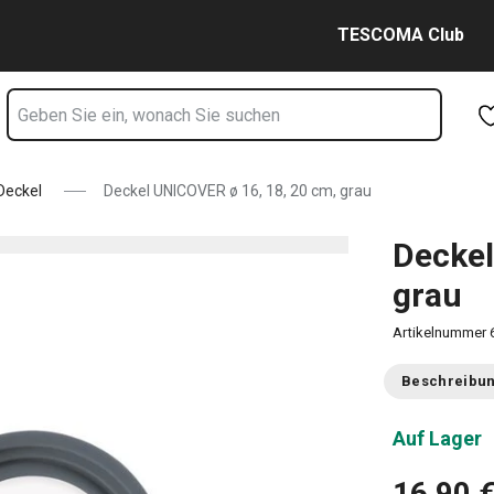
u Seite
Zum Hauptinhalt springen
Zur Navigation springen
Zur Suche springen
TESCOMA Club
Deckel
Deckel UNICOVER ø 16, 18, 20 cm, grau
Deckel
grau
Artikelnummer
Beschreibu
Auf Lager
16,90 