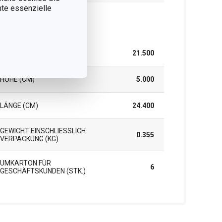
nnte essenzielle
rpackung
BREITE (CM)
21.500
HÖHE (CM)
5.000
LÄNGE (CM)
24.400
GEWICHT EINSCHLIESSLICH V
0.355
ERPACKUNG (KG)
UMKARTON FÜR
6
GESCHÄFTSKUNDEN (STK.)