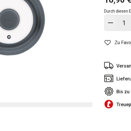
Durch diesen E
In den
Zu Favo
Versan
Liefer
Bis zu
Treue