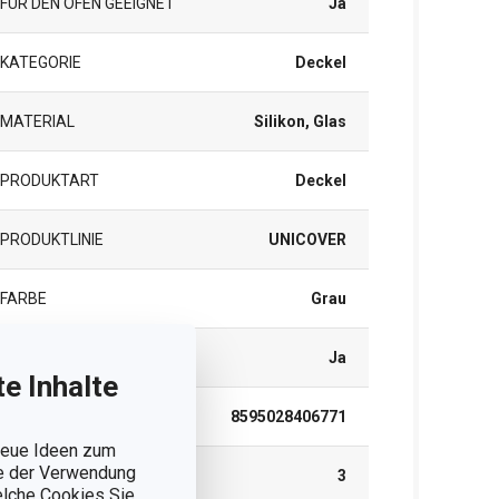
FÜR DEN OFEN GEEIGNET
Ja
KATEGORIE
Deckel
MATERIAL
Silikon, Glas
PRODUKTART
Deckel
PRODUKTLINIE
UNICOVER
FARBE
Grau
SPÜLMASCHINE
Ja
e Inhalte
EAN
8595028406771
 neue Ideen zum
ie der Verwendung
GARANTIE (IN JAHREN)
3
welche Cookies Sie