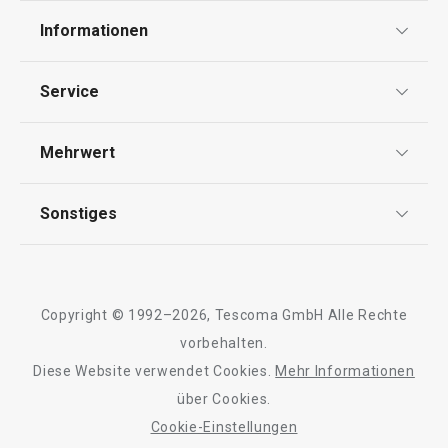
Informationen
10,90 €
7,90 €
Datenschutz
Service
Auf Lager
Auf Lager
Widerrufsrecht
Warenkorb
Warenkorb
Versand & Zahlung
Mehrwert
Impressum
FAQ
AGB
TESCOMA Club
Sonstiges
Kontaktformular
Design
Alle Produkte der Linie CLASSIC
Garantie
Meilensteine
Trusted Shops
Rücksendung und Reklamation
Über TESCOMA
Copyright © 1992–2026, Tescoma GmbH Alle Rechte
Qualität
Für Unternehmen
vorbehalten.
Diese Website verwendet Cookies.
Mehr Informationen
Barrierefreiheit
über Cookies.
Cookie-Einstellungen