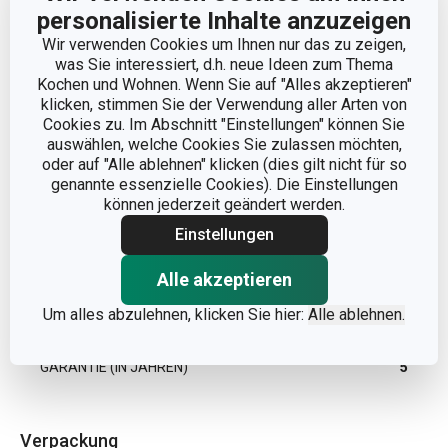
personalisierte Inhalte anzuzeigen
Wir verwenden Cookies um Ihnen nur das zu zeigen,
KATEGORIE
Besteck
was Sie interessiert, d.h. neue Ideen zum Thema
Kochen und Wohnen. Wenn Sie auf "Alles akzeptieren"
MATERIAL
Rostfreier Edelstahl
klicken, stimmen Sie der Verwendung aller Arten von
Cookies zu. Im Abschnitt "Einstellungen" können Sie
auswählen, welche Cookies Sie zulassen möchten,
PRODUKTART
Messer
oder auf "Alle ablehnen" klicken (dies gilt nicht für so
genannte essenzielle Cookies). Die Einstellungen
können jederzeit geändert werden.
PRODUKTLINIE
CLASSIC
Einstellungen
SPÜLMASCHINE
Ja
Alle akzeptieren
Um alles abzulehnen, klicken Sie hier:
Alle ablehnen.
EAN
8595028436938
GARANTIE (IN JAHREN)
5
Verpackung