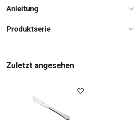
Anleitung
Gebrauchsanleitung & Sicherheitsinformationen
Produktserie
Zuletzt angesehen
Der Name der Produktlinie lässt bereits vermuten, dass
es sich um Produkte im klassischen Design für den
täglichen Gebrauch handelt. Zum Beispiel
Besteck
,
Spezialbesteck und
Gewürzbehälter
. CLASSIC-Besteck
ist aus hochwertigem Edelstahl gefertigt und wird mit
einer 5-Jahres-Garantie geliefert.