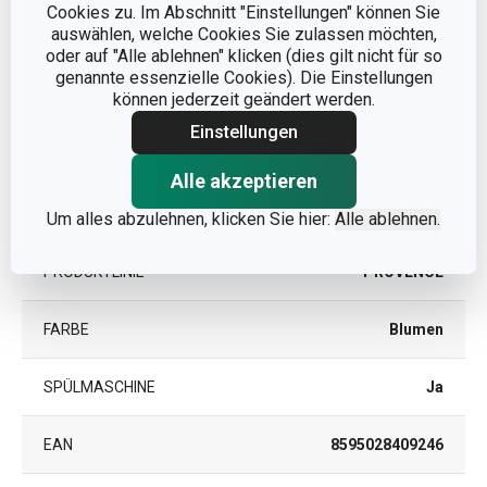
Cookies zu. Im Abschnitt "Einstellungen" können Sie
auswählen, welche Cookies Sie zulassen möchten,
KATEGORIE
Teller
oder auf "Alle ablehnen" klicken (dies gilt nicht für so
genannte essenzielle Cookies). Die Einstellungen
können jederzeit geändert werden.
MATERIAL
Porzellan
Einstellungen
MIKROWELLENGEEIGNET
Ja
Alle akzeptieren
PRODUKTART
Dessertteller
Um alles abzulehnen, klicken Sie hier:
Alle ablehnen.
PRODUKTLINIE
PROVENCE
FARBE
Blumen
SPÜLMASCHINE
Ja
EAN
8595028409246