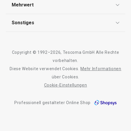
Versand & Zahlung
Mehrwert
Impressum
FAQ
AGB
TESCOMA Club
124,90 €
7,90 €
Sonstiges
Kontaktformular
Auf Lager
Auf Lager
Design
Garantie
Meilensteine
Warenkorb
Warenkorb
Trusted Shops
Rücksendung und Reklamation
Über TESCOMA
Copyright © 1992–2026, Tescoma GmbH Alle Rechte
Qualität
Für Unternehmen
vorbehalten.
Diese Website verwendet Cookies.
Mehr Informationen
Barrierefreiheit
über Cookies.
Cookie-Einstellungen
Professionell gestalteter Online Shop