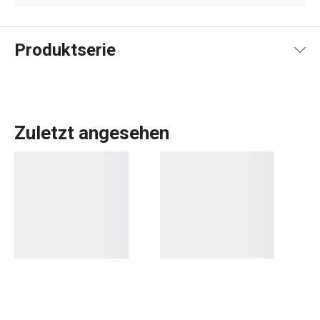
Produktserie
Zuletzt angesehen
Der Duft des unendlichen Sommers. So könnte man das
Teller
- und
Tassenset
PROVENCE mit seinem zarten
Dekor im französischen Stil beschreiben. Es handelt sich
um erstklassiges Porzellangeschirr in originellem Design,
das nicht nur romantische Seelen erfreut. Es kann auch ein
tolles Geschen sein. Zum Beispiel die
Teetasse
PROVENCE mit zartem Dekor im französischen Stil.