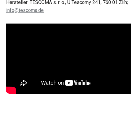
Hersteller: TESCOMA s. r. o., U Tescomy 241, 760 01 Zlín;
info@tescoma.de