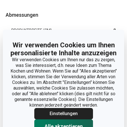
Abmessungen
PRODUKTBREITE (CM)
8
Wir verwenden Cookies um Ihnen
PRODUKTHÖHE (CM)
18
personalisierte Inhalte anzuzeigen
Wir verwenden Cookies um Ihnen nur das zu zeigen,
VOLUMEN (L)
1.3
was Sie interessiert, d.h. neue Ideen zum Thema
Kochen und Wohnen. Wenn Sie auf "Alles akzeptieren"
PRODUKTLÄNGE (CM)
11.5
klicken, stimmen Sie der Verwendung aller Arten von
Cookies zu. Im Abschnitt "Einstellungen" können Sie
auswählen, welche Cookies Sie zulassen möchten,
oder auf "Alle ablehnen" klicken (dies gilt nicht für so
Andere Parameter
genannte essenzielle Cookies). Die Einstellungen
können jederzeit geändert werden.
FÜR DEN KÜHLSCHRANK
Einstellungen
Ja
GEEIGNET
Alle akzeptieren