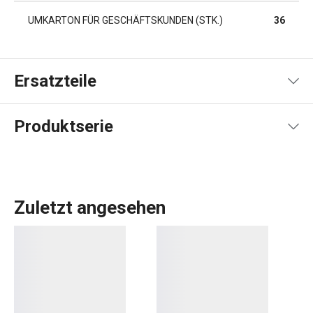
UMKARTON FÜR GESCHÄFTSKUNDEN (STK.)
36
Ersatzteile
Produktserie
Zuletzt angesehen
Die FRESHBOX-
Lebensmittelbehälter
sind unentbehrliche
Küchenhelfer, die für die Aufbewahrung und den
Transport
von Lebensmitteln
bestimmt sind. In unserem Angebot
finden Sie verschiedene Typen in mehreren Größen und