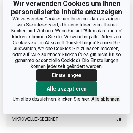
Wir verwenden Cookies um Ihnen
personalisierte Inhalte anzuzeigen
PRODUKTBREITE (CM)
11.5
Wir verwenden Cookies um Ihnen nur das zu zeigen,
was Sie interessiert, d.h. neue Ideen zum Thema
PRODUKTLÄNGE (CM)
21.5
Kochen und Wohnen. Wenn Sie auf "Alles akzeptieren"
klicken, stimmen Sie der Verwendung aller Arten von
Cookies zu. Im Abschnitt "Einstellungen" können Sie
auswählen, welche Cookies Sie zulassen möchten,
Andere Parameter
oder auf "Alle ablehnen" klicken (dies gilt nicht für so
genannte essenzielle Cookies). Die Einstellungen
können jederzeit geändert werden.
FÜR DEN KÜHLSCHRANK
Ja
GEEIGNET
Einstellungen
KATEGORIE
Lebensmittelbehälter
Alle akzeptieren
Um alles abzulehnen, klicken Sie hier:
Alle ablehnen.
MATERIAL
Kunststoff, Silikon
MIKROWELLENGEEIGNET
Ja