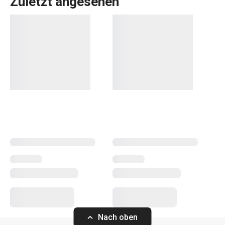
Zuletzt angesehen
Die FRESHBOX-
Lebensmittelbehälter
sind unentbehrliche
Küchenhelfer, die für die Aufbewahrung und den
Transport
von Lebensmitteln
bestimmt sind. In unserem Angebot
finden Sie verschiedene Typen in mehreren Größen und
Formen, die Sie einzeln oder im Set kaufen können. In
FRESHBOX-
Aufbewahrungsdosen
bleiben die
Lebensmittel länger frisch und geschmackvoll.
Haushalt
Outdoor-Aktivitäten
Nach oben