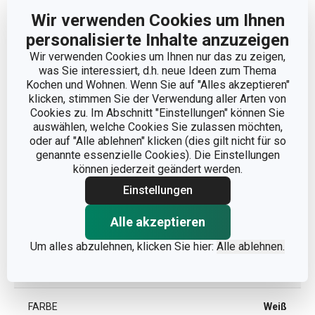
Wir verwenden Cookies um Ihnen
PRODUKTHÖHE (CM)
6
personalisierte Inhalte anzuzeigen
Wir verwenden Cookies um Ihnen nur das zu zeigen,
DURCHMESSER (CM)
5
was Sie interessiert, d.h. neue Ideen zum Thema
Kochen und Wohnen. Wenn Sie auf "Alles akzeptieren"
klicken, stimmen Sie der Verwendung aller Arten von
Cookies zu. Im Abschnitt "Einstellungen" können Sie
Andere Parameter
auswählen, welche Cookies Sie zulassen möchten,
oder auf "Alle ablehnen" klicken (dies gilt nicht für so
genannte essenzielle Cookies). Die Einstellungen
KATEGORIE
Servierbesteck
können jederzeit geändert werden.
Einstellungen
MATERIAL
Porzellan
Alle akzeptieren
PRODUKTART
Eierbecher
Um alles abzulehnen, klicken Sie hier:
Alle ablehnen.
PRODUKTLINIE
ALL FIT ONE
FARBE
Weiß