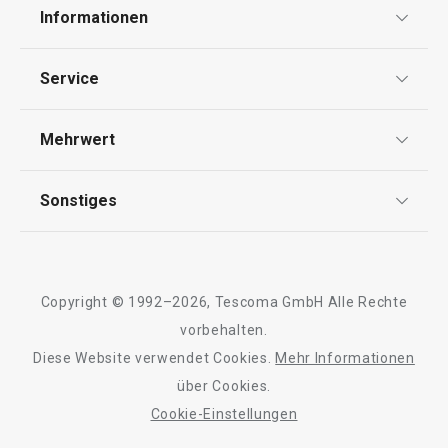
Informationen
Datenschutz
Service
Widerrufsrecht
Versand & Zahlung
Mehrwert
Impressum
FAQ
AGB
TESCOMA Club
Sonstiges
Kontaktformular
Design
Garantie
Meilensteine
Trusted Shops
Rücksendung und Reklamation
Über TESCOMA
Copyright © 1992–2026, Tescoma GmbH Alle Rechte
Qualität
Für Unternehmen
vorbehalten.
Diese Website verwendet Cookies.
Mehr Informationen
Barrierefreiheit
über Cookies.
Cookie-Einstellungen