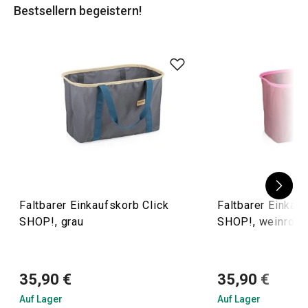
Bestsellern begeistern!
Tipp
! Vielleicht finden Sie die
Aufbewahrungsboxen für
Kleidung
oder die
Küchenorganizer
nützlich.
Faltbarer Einkaufskorb Click
Faltbarer Einkauf
SHOP!, grau
SHOP!, weinrot
35,90 €
35,90 €
Auf Lager
Auf Lager