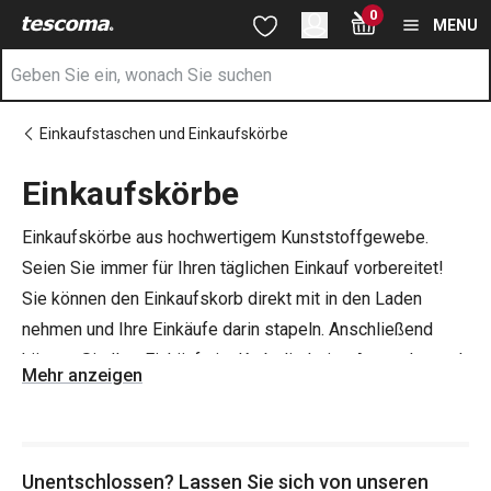
Sie befinden sich auf der Einkaufskörbe Seite
0
Zum Hauptinhalt springen
Zur Navigation springen
Zur Suche springen
MENU
Einkaufstaschen und Einkaufskörbe
Einkaufskörbe
Einkaufskörbe aus hochwertigem Kunststoffgewebe.
Seien Sie immer für Ihren täglichen Einkauf vorbereitet!
Sie können den Einkaufskorb direkt mit in den Laden
nehmen und Ihre Einkäufe darin stapeln. Anschließend
können Sie Ihre Einkäufe im Korb direkt ins Auto oder nach
Mehr anzeigen
Hause bringen. Die Körbe sind aus hochwertigem
Synthetikgewebe gefertigt und haben eine robuste
Aluminiumkonstruktion, so dass sie auch größere Einkäufe
Unentschlossen? Lassen Sie sich von unseren
aufnehmen können.