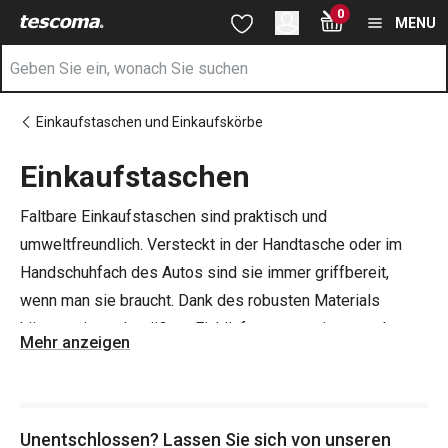
Sie befinden sich auf der Einkaufstaschen Seite
0
Zum Hauptinhalt springen
Zur Navigation springen
Zur Suche springen
MENU
Einkaufstaschen und Einkaufskörbe
Einkaufstaschen
Faltbare Einkaufstaschen sind praktisch und
umweltfreundlich. Versteckt in der Handtasche oder im
Handschuhfach des Autos sind sie immer griffbereit,
wenn man sie braucht. Dank des robusten Materials
können sie auch größere Einkäufe transportieren und
Mehr anzeigen
nehmen dabei etwa so viel Platz ein wie eine Packung
Taschentücher. Außerdem haben wir eine praktische
faltbare Tasche, die sich bei Bedarf durch Herausziehen
Unentschlossen? Lassen Sie sich von unseren
der Riemen in einen Rucksack verwandelt, für Sie im