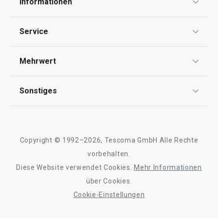
Informationen
Datenschutz
Service
Widerrufsrecht
Versand & Zahlung
Mehrwert
Impressum
FAQ
AGB
TESCOMA Club
Sonstiges
Kontaktformular
Design
Garantie
Meilensteine
Trusted Shops
Rücksendung und Reklamation
Über TESCOMA
Copyright © 1992–2026, Tescoma GmbH Alle Rechte
Qualität
Für Unternehmen
vorbehalten.
Diese Website verwendet Cookies.
Mehr Informationen
Barrierefreiheit
über Cookies.
Cookie-Einstellungen