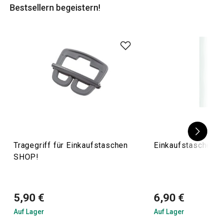
Bestsellern begeistern!
Angebot.
Mit diesen Helfern wird der Alltags- und
Weihnachtseinkauf deutlich entspannter.
Tragegriff für Einkaufstaschen
Einkaufstasche 
SHOP!
5,90 €
6,90 €
Auf Lager
Auf Lager