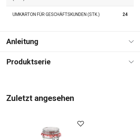
UMKARTON FÜR GESCHÄFTSKUNDEN (STK.)
24
Anleitung
Gebrauchsanleitung & Sicherheitsinformationen
Produktserie
Zuletzt angesehen
Die Produktpalette von DELLA CASA umfasst eine Reihe
von
Küchenutensilien
, die die Arbeit in der Küche
erleichtern. Dazu gehören Bestseller wie eine
Knödelform
,
ein
Sirup-Kit
und eine gesunde
Müsliriegelform
. Wir haben