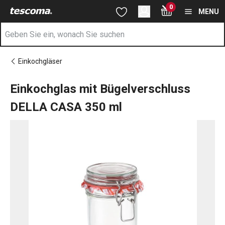
Sie befinden sich auf der Einkochglas mit Bügelverschluss DE
0
Zum Hauptinhalt springen
Zur Navigation springen
Zur Suche springen
MENU
Einkochgläser
Einkochglas mit Bügelverschluss
DELLA CASA 350 ml